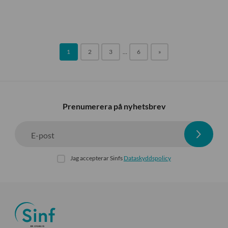
1
2
3
…
6
»
Prenumerera på nyhetsbrev
E-post
Jag accepterar Sinfs
Dataskyddspolicy