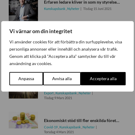
Erfaren ledare kliver in som ny styrelseordförande i Svensk Industriförening
Kunskapsbank
,
Nyheter
Tisdag 15 Juni 2021
Vi värnar om din integritet
Vi använder cookies för att förbättra din surfupplevelse, visa
Konkurrensklausul i anställningsavtalet
personliga annonser eller innehåll och analysera vår trafik.
Juristerna svarar
,
Kunskapsbank
,
Nyheter
Onsdag 12 Maj 2021
Genom att klicka på "Acceptera alla" samtycker du till vår
användning av cookies.
Anpassa
Avvisa alla
Acceptera alla
Världsutställningen Expo 2020 i sikte – en nystart för svensk export
Export
,
Kunskapsbank
,
Nyheter
Tisdag 9 Mars 2021
Ekonomiskt stöd till fler enskilda företagare
Covid-19
,
Kunskapsbank
,
Nyheter
Torsdag 4 Mars 2021