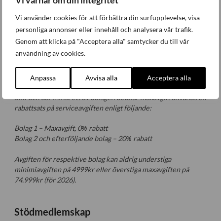
Vi värnar om din integritet
avdragsgill, och består av:
Vi använder cookies för att förbättra din surfupplevelse, visa
999 kr per anställd, och
personliga annonser eller innehåll och analysera vår trafik.
259 kr per omsatt miljon kronor.
Genom att klicka på "Acceptera alla" samtycker du till vår
användning av cookies.
För det
andra
har vi en fast medlemsavgift på 990 kr/år (ej
avdragsgill).
Anpassa
Avvisa alla
Acceptera alla
För koncerner där flera bolag är anslutna som medlemmar i
Sinf och där minst ett av bolagen betalar maxavgift används en
rabattsats på serviceavgiften enligt följande:
Bolag 1 – Maxavgift, 0% rabatt
Bolag 2 och efterföljande bolag – 20% rabatt
Avgiften för respektive bolag kan aldrig understiga
minimiavgiften på 4999kr eller överstiga maxavgiften på
74.999kr (för 2026).
Stödmedlemskap