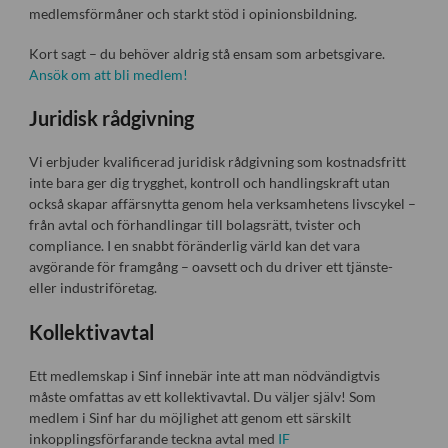
medlemsförmåner och starkt stöd i opinionsbildning.
Kort sagt – du behöver aldrig stå ensam som arbetsgivare.
Ansök om att bli medlem!
Juridisk rådgivning
Vi erbjuder kvalificerad juridisk rådgivning som kostnadsfritt
inte bara ger dig trygghet, kontroll och handlingskraft utan
också skapar affärsnytta genom hela verksamhetens livscykel –
från avtal och förhandlingar till bolagsrätt, tvister och
compliance. I en snabbt föränderlig värld kan det vara
avgörande för framgång – oavsett och du driver ett tjänste-
eller industriföretag.
Kollektivavtal
Ett medlemskap i Sinf innebär inte att man nödvändigtvis
måste omfattas av ett kollektivavtal. Du väljer själv! Som
medlem i Sinf har du möjlighet att genom ett särskilt
inkopplingsförfarande teckna avtal med
IF