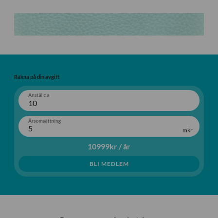
Räkna på din avgift
Anställda
Årsomsättning
10999
kr / år
BLI MEDLEM