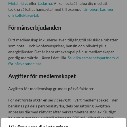
Metall
,
Livs
eller
Ledarna
. Vi kan också hjälpa dig med att
teckna så kallat hängavtal med till exempel
Unionen
.
Läs mer
om kollektivavtal
.
Förmånserbjudanden
Ditt medlemskap inkluderar även tillgång till särskilda rabatter
som hotell- och konferenspriser, bensin och bilvård plus
energitjänster. Det är bara ett exempel på hur medlemskapet
ger dig mervärde – även i det lilla.
Se vilka samarbetspartners vi
för närvarande har.
Avgifter för medlemskapet
Avgiften för medlemskap grundas på två faktorer.
För det
första
utgår en serviceavgift – vårt medlemspaket – den
beräknas på dels personalstyrka, dels omsättning. Avgiften
anpassas därmed rättvist efter verksamhetens storlek. Slutligt
belopp avrundas uppåt till närmaste 999-tal, vilket förenklar
hanteringen. Serviceavgiften är såväl momsbelagd som