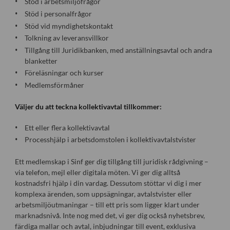
Stöd i arbetsmiljöfrågor
Stöd i personalfrågor
Stöd vid myndighetskontakt
Tolkning av leveransvillkor
Tillgång till Juridikbanken, med anställningsavtal och andra
blanketter
Föreläsningar och kurser
Medlemsförmåner
Väljer du att teckna kollektivavtal tillkommer:
Ett eller flera kollektivavtal
Processhjälp i arbetsdomstolen i kollektivavtalstvister
Ett medlemskap i Sinf ger dig tillgång till juridisk rådgivning –
via telefon, mejl eller digitala möten. Vi ger dig alltså
kostnadsfri hjälp i din vardag. Dessutom stöttar vi dig i mer
komplexa ärenden, som uppsägningar, avtalstvister eller
arbetsmiljöutmaningar – till ett pris som ligger klart under
marknadsnivå. Inte nog med det, vi ger dig också nyhetsbrev,
färdiga mallar och avtal, inbjudningar till event, exklusiva