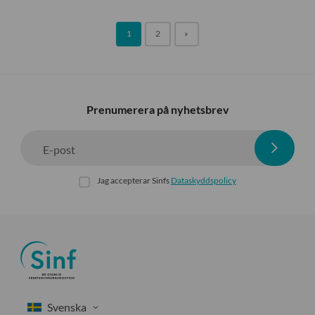
1
2
»
Prenumerera på nyhetsbrev
E-post
Jag accepterar Sinfs
Dataskyddspolicy