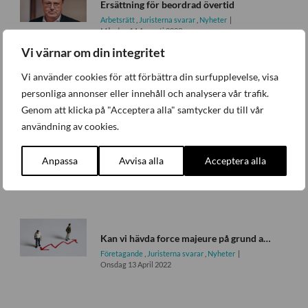
Ersättning för beordrad övertid
Arbetsrätt
,
Juristerna svarar
,
Nyheter
Måndag 14 Augusti 2023
Vi värnar om din integritet
Vi använder cookies för att förbättra din surfupplevelse, visa
Vad gäller när du laddar elbilen på jobbet?
personliga annonser eller innehåll och analysera vår trafik.
Företagande
,
Juristerna svarar
,
Nyheter
Genom att klicka på "Acceptera alla" samtycker du till vår
Fredag 17 Februari 2023
användning av cookies.
Vad händer med företaget vid en skilsmässa?
Anpassa
Avvisa alla
Acceptera alla
Företagande
,
Juristerna svarar
,
Nyheter
Måndag 22 Augusti 2022
Kan vi hävda force majeure på grund av kraftiga prisökningar på råvaror?
Företagande
,
Juristerna svarar
,
Nyheter
Onsdag 13 April 2022