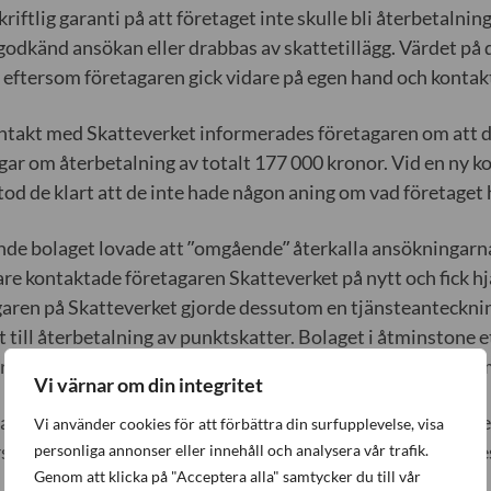
kriftlig garanti på att företaget inte skulle bli återbetalnin
 godkänd ansökan eller drabbas av skattetillägg. Värdet på 
eftersom företagaren gick vidare på egen hand och kontakt
ntakt med Skatteverket informerades företagaren om att de
ar om återbetalning av totalt 177 000 kronor. Vid en ny k
tod de klart att de inte hade någon aning om vad företaget
nde bolaget lovade att ”omgående” återkalla ansökningarna.
re kontaktade företagaren Skatteverket på nytt och fick hj
ren på Skatteverket gjorde dessutom en tjänsteanteckning
t till återbetalning av punktskatter. Bolaget i åtminstone et
 rutiner för att undvika liknande händelser, vilket vi ser som
Vi värnar om din integritet
fallet – och i de andra fallen Sinfs jurister tittat på – klar
Vi använder cookies för att förbättra din surfupplevelse, visa
rskräckelsen. Fallet illustrerar hur lätt det är att hamna i d
personliga annonser eller innehåll och analysera vår trafik.
Genom att klicka på "Acceptera alla" samtycker du till vår