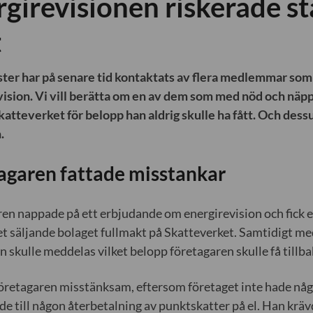
girevisionen riskerade st
t
ister har på senare tid kontaktats av flera medlemmar so
ision. Vi vill berätta om en av dem som med nöd och näppe 
katteverket för belopp han aldrig skulle ha fått. Och dess
.
agaren fattade misstankar
en nappade på ett erbjudande om energirevision och fick e
det säljande bolaget fullmakt på Skatteverket. Samtidigt m
n skulle meddelas vilket belopp företagaren skulle få tillba
öretagaren misstänksam, eftersom företaget inte hade någo
de till någon återbetalning av punktskatter på el. Han krä