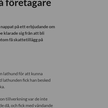
å företagare
m nappat på ett erbjudande om
klarade sig från att bli
utom få skattetillägg på
n lathund för att kunna
ed lathunden fick han besked
ka.
n tillverkning var de inte
vde då, och fick med vändande