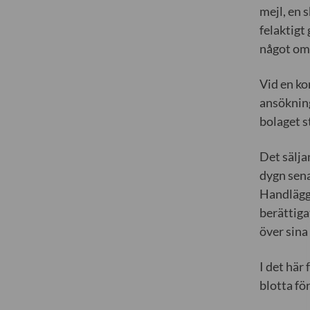
mejl, en s
felaktigt
något om 
Vid en ko
ansökning
bolaget s
Det sälja
dygn sena
Handlägga
berättiga
över sina
I det här 
blotta fö