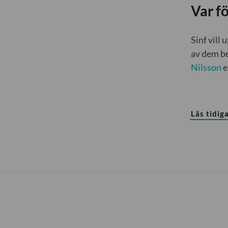
Var f
Sinf vill
av dem be
Nilsson
e
Läs tidiga