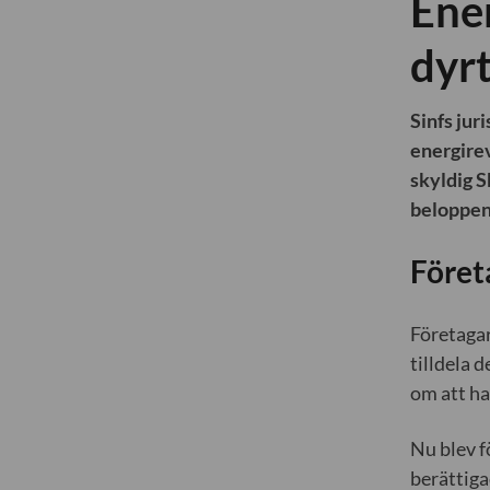
Ener
dyr
Sinfs jur
energirev
skyldig S
beloppen
Föret
Företagar
tilldela 
om att ha
Nu blev f
berättiga