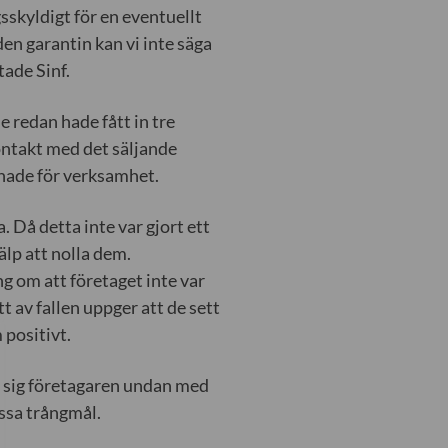
gsskyldigt för en eventuellt
den garantin kan vi inte säga
ade Sinf.
 redan hade fått in tre
ontakt med det säljande
 hade för verksamhet.
 Då detta inte var gjort ett
älp att nolla dem.
 om att företaget inte var
t av fallen uppger att de sett
 positivt.
ade sig företagaren undan med
essa trångmål.