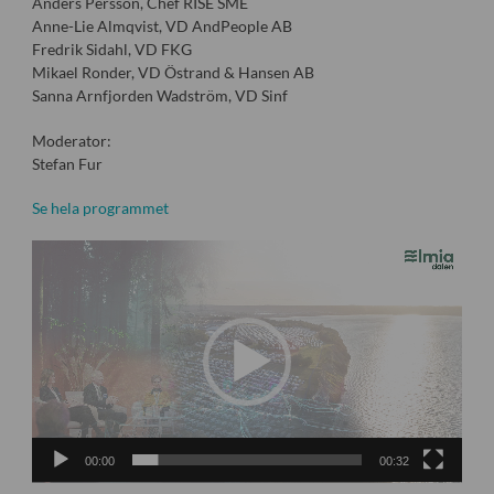
Anders Persson, Chef RISE SME
Anne-Lie Almqvist, VD AndPeople AB
Fredrik Sidahl, VD FKG
Mikael Ronder, VD Östrand & Hansen AB
Sanna Arnfjorden Wadström, VD Sinf
Moderator:
Stefan Fur
Se hela programmet
Videospelare
00:00
00:32