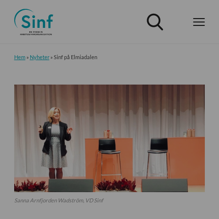
Hem
»
Nyheter
»
Sinf på Elmiadalen
Sanna Arnfjorden Wadström, VD Sinf