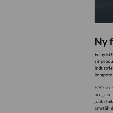
Ny 
En ny EU-
sin produ
industrie
kompeten
FRO är en
programpe
jobb i he
omställni