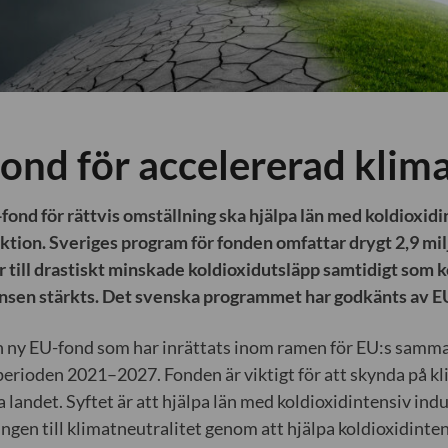
fond för accelererad klim
fond för rättvis omställning ska hjälpa län med koldioxidin
ktion. Sveriges program för fonden omfattar drygt 2,9 mil
r till drastiskt minskade koldioxidutsläpp samtidigt som
sen stärkts. Det svenska programmet har godkänts av 
 ny EU-fond som har inrättats inom ramen för EU:s samma
rioden 2021–2027. Fonden är viktigt för att skynda på k
la landet. Syftet är att hjälpa län med koldioxidintensiv indu
ngen till klimatneutralitet genom att hjälpa koldioxidinten