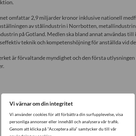
ktion.
t omfattar 2,9 miljarder kronor inklusive nationell medf
ställningen av stålindustrin i Norrbotten, metallindustrin
dustrin på Gotland. Medlen ska bland annat användas till 
seffektiv teknik och kompetenshöjning för anställda vid de
erket är förvaltande myndighet och den första utlysningen 
r.
Vi värnar om din integritet
Vi använder cookies för att förbättra din surfupplevelse, visa
Senaste nytt
personliga annonser eller innehåll och analysera vår trafik.
Genom att klicka på "Acceptera alla" samtycker du till vår