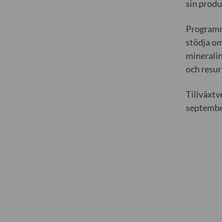
sin produ
Programme
stödja om
mineralin
och resur
Tillväxtv
septembe