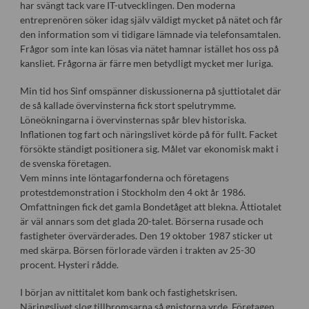
har svängt tack vare IT-utvecklingen. Den moderna
entreprenören söker idag själv väldigt mycket på nätet och får
den information som vi tidigare lämnade via telefonsamtalen.
Frågor som inte kan lösas via nätet hamnar istället hos oss på
kansliet. Frågorna är färre men betydligt mycket mer luriga.
Min tid hos Sinf omspänner diskussionerna på sjuttiotalet där
de så kallade övervinsterna fick stort spelutrymme.
Löneökningarna i övervinsternas spår blev historiska.
Inflationen tog fart och näringslivet körde på för fullt. Facket
försökte ständigt positionera sig. Målet var ekonomisk makt i
de svenska företagen.
Vem minns inte löntagarfonderna och företagens
protestdemonstration i Stockholm den 4 okt år 1986.
Omfattningen fick det gamla Bondetåget att blekna. Åttiotalet
är väl annars som det glada 20-talet. Börserna rusade och
fastigheter övervärderades. Den 19 oktober 1987 sticker ut
med skärpa. Börsen förlorade värden i trakten av 25-30
procent. Hysteri rådde.
I början av nittitalet kom bank och fastighetskrisen.
Näringslivet slog tillbromsarna så gnistorna yrde. Företagen