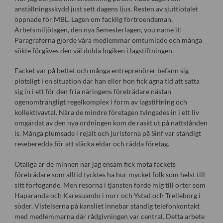
anställningsskydd just sett dagens ljus. Resten av sjuttiotalet
öppnade för MBL, Lagen om facklig förtroendeman,
Arbetsmiljölagen, den nya Semesterlagen, you name it!
Paragraferna gjorde våra medlemmar omtumlade och många
sökte förgäves den väl dolda logiken i lagstiftningen.
Facket var på bettet och många entreprenörer befann sig
plötsligt i en situation där han eller hon fick ägna tid att sätta
sig in i ett för den fria näringens företrädare nästan
ogenomträngligt regelkomplex i form av lagstiftning och
kollektivavtal. Nära de mindre företagen tvingades in i ett liv
omgärdat av den nya ordningen kom de raskt ut på nattstånden
is. Många plumsade i rejält och juristerna på Sinf var ständigt
reseberedda för att släcka eldar och rädda företag.
Otaliga är de minnen när jag ensam fick möta fackets
företrädare som alltid tycktes ha hur mycket folk som helst till
sitt förfogande. Men resorna i tjänsten förde mig till orter som
Haparanda och Karesuando i norr och Ystad och Trelleborg i
söder. Vistelserna på kansliet innebar ständig telefonkontakt
med medlemmarna där rådgivningen var central. Detta arbete