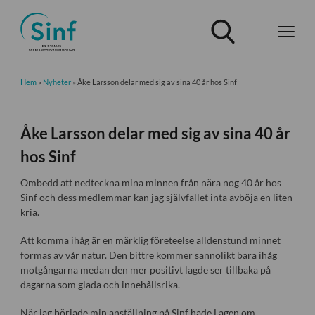
Hem
»
Nyheter
»
Åke Larsson delar med sig av sina 40 år hos Sinf
Åke Larsson delar med sig av sina 40 år
hos Sinf
Ombedd att nedteckna mina minnen från nära nog 40 år hos
Sinf och dess medlemmar kan jag självfallet inta avböja en liten
kria.
Att komma ihåg är en märklig företeelse alldenstund minnet
formas av vår natur. Den bittre kommer sannolikt bara ihåg
motgångarna medan den mer positivt lagde ser tillbaka på
dagarna som glada och innehållsrika.
När jag började min anställning på Sinf hade Lagen om