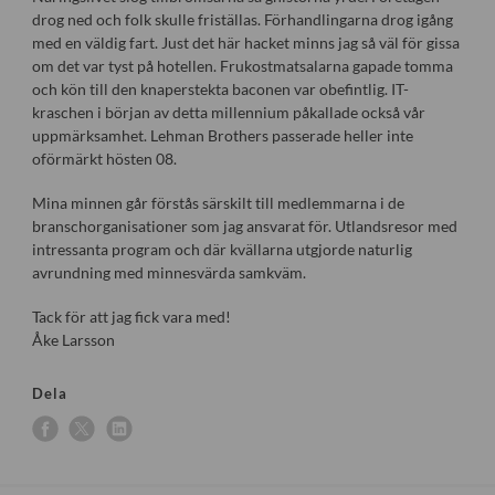
drog ned och folk skulle friställas. Förhandlingarna drog igång
med en väldig fart. Just det här hacket minns jag så väl för gissa
om det var tyst på hotellen. Frukostmatsalarna gapade tomma
och kön till den knaperstekta baconen var obefintlig. IT-
kraschen i början av detta millennium påkallade också vår
uppmärksamhet. Lehman Brothers passerade heller inte
oförmärkt hösten 08.
Mina minnen går förstås särskilt till medlemmarna i de
branschorganisationer som jag ansvarat för. Utlandsresor med
intressanta program och där kvällarna utgjorde naturlig
avrundning med minnesvärda samkväm.
Tack för att jag fick vara med!
Åke Larsson
Dela