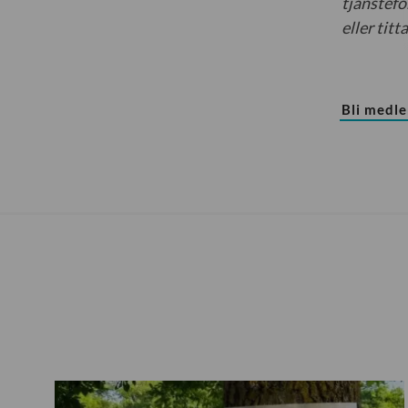
tjänstefö
eller tit
Bli medl