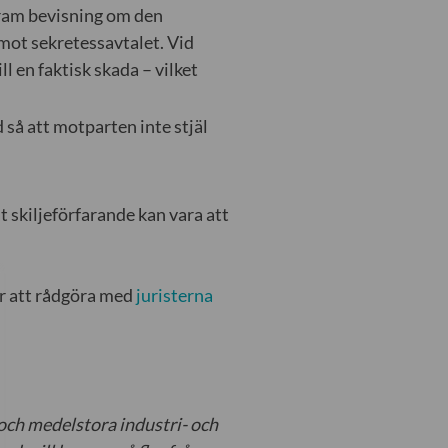
fram bevisning om den
mot sekretessavtalet. Vid
 en faktisk skada – vilket
 så att motparten inte stjäl
t skiljeförfarande kan vara att
 är att rådgöra med
juristerna
och medelstora industri- och