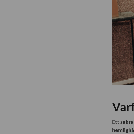
Varf
Ett sekr
hemlighål