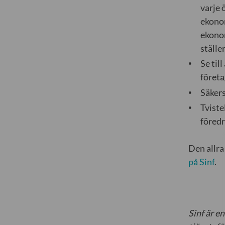
varje 
ekonom
ekonom
ställe
Se til
företa
Säkers
Tviste
föredr
Den allra 
på Sinf
.
Sinf är e