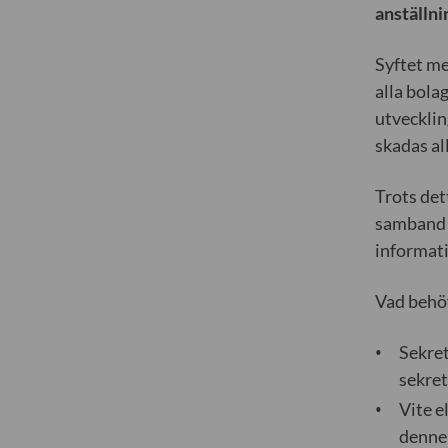
anställni
Syftet me
alla bola
utvecklin
skadas all
Trots det
samband m
informati
Vad behöv
Sekret
sekret
Vite e
denne 