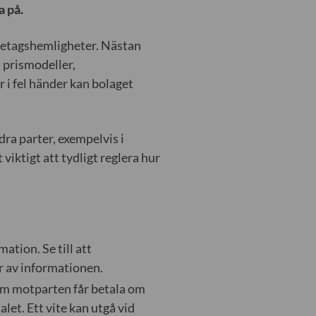
a på.
öretagshemligheter. Nästan
 prismodeller,
i fel händer kan bolaget
ra parter, exempelvis i
viktigt att tydligt reglera hur
ation. Se till att
er av informationen.
om motparten får betala om
let. Ett vite kan utgå vid