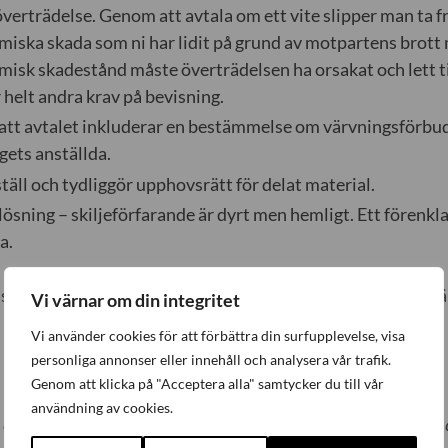
överträdelse. Genom att avtala om ett vite slipper man ta 
iska skada som ni har lidit på grund av motpartens brott 
isk skadestånd måste överträdelsen ha orsakat och lett till
r helt andra krav på bevisning.
l att avtalet inkluderar en bestämmelse om värvningsförbud
gets anställda.
täll och tydliggör upphovsrätt för delat material.
lösning – skiljeförfarande är dyrt men hemligt. Ett förenkla
a.
säkraste vägen till att få det sekretessavtal just du vill ha
Vi värnar om din integritet
Vi använder cookies för att förbättra din surfupplevelse, visa
personliga annonser eller innehåll och analysera vår trafik.
Genom att klicka på "Acceptera alla" samtycker du till vår
användning av cookies.
n oberoende arbetsgivarorganisation som organiserar små 