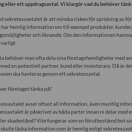
ng eller ett uppdragsavtal. Vi klargör vad du behöver tänk
d sekretessavtalet är att minska risken för spridning av f
g har hemlig information om till exempel produkter, kunder,
gsmöjligheter och liknande. Om den informationen hamnar 
varligt.
ta behöver man ofta dela sina företagshemligheter med and
ed en potentiell partner, kund eller investerare. Då är det 
onen ska hanteras genom ett sekretessavtal.
er företaget tänka på?
essavtalet avser oftast all information, även muntlig inform
essavtalet är påskrivet av båda parter innan ni delar med 
ller skadestånd? Vite fungerar som en förutbestämd bot s
skulle läcka information som är hemlig enligt sekretessavta