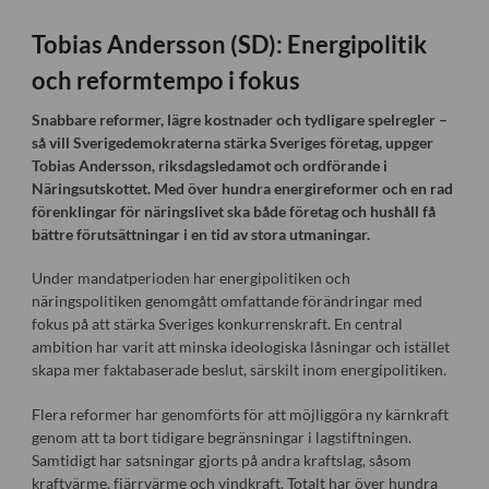
Tobias Andersson (SD): Energipolitik
och reformtempo i fokus
Snabbare reformer, lägre kostnader och tydligare spelregler –
så vill Sverigedemokraterna stärka Sveriges företag, uppger
Tobias Andersson, riksdagsledamot och ordförande i
Näringsutskottet. Med över hundra energireformer och en rad
förenklingar för näringslivet ska både företag och hushåll få
bättre förutsättningar i en tid av stora utmaningar.
Under mandatperioden har energipolitiken och
näringspolitiken genomgått omfattande förändringar med
fokus på att stärka Sveriges konkurrenskraft. En central
ambition har varit att minska ideologiska låsningar och istället
skapa mer faktabaserade beslut, särskilt inom energipolitiken.
Flera reformer har genomförts för att möjliggöra ny kärnkraft
genom att ta bort tidigare begränsningar i lagstiftningen.
Samtidigt har satsningar gjorts på andra kraftslag, såsom
kraftvärme, fjärrvärme och vindkraft. Totalt har över hundra