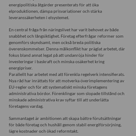
energipolitiska åtgärder presenterats för att öka
elproduktionen, dämpa prisvariationer och stärka
leveranssäkerheten i elsystemet.
En central fråga från näringslivet har varit behovet av både
snabbhet och långsiktighet. Företag efterfrågar reformer som
genomförs skyndsamt, men också breda politiska
överenskommelser. Denna målkonflikt har präglat arbetet, där
fokus bland annat legat på att undanröja hinder för
investeringar i baskraft och minska osäkerhet kring
energipriser.
Parallellt har arbetet med att förenkla regelverk intensifierats.
Nya råd har inrättats för att motverka överimplementering av
EU-regler och för att systematiskt minska företagens
administrativa bördor. Förenklingar som slopade tillstånd och
minskade administrativa krav syftar till att underlätta
företagens vardag.
Sammantaget är ambitionen att skapa bättre förutsättningar
för både företag och hushåll genom stabil energiförsörjning,
lägre kostnader och ökad reformtakt.