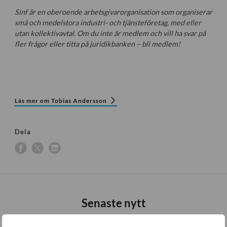
Sinf är en oberoende arbetsgivarorganisation som organiserar
små och medelstora industri- och tjänsteföretag, med eller
utan kollektivavtal. Om du inte är medlem och vill ha svar på
fler frågor eller titta på juridikbanken – bli medlem!
Läs mer om Tobias Andersson
Dela
Senaste nytt