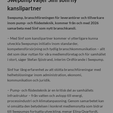
kanslipartner
Swepump, branschföreningen för leverantörer och tillverkare
inom pump- och flödesteknik, kommer från och med 2026
samarbeta med Sinf som nytt branschkansli.
– Med Sinf som kanslipartner kommer vi ytterligare kunna
utveckla Swepumps initiativ inom standarder,
kompetensförsörjning och tydlig branschkommunikation – allt
det som ökar nyttan för våra medlemsföretag och för samhället
i stort, säger Stefan Sjöstrand, interim Ordförande i Swepump.
Sinf har lång erfarenhet av att stötta branschföreningar med
helhetslösningar inom administration, ekonomi,
kommunikation och juridik.
– Pump- och flödesteknik är en kritisk del av samhällets
infrastruktur – från vatten och avlopp till energi,
processindustri och klimatanpassning. Genom samarbetet kan
vi omsätta den betydelsen i konkret medlemsnytta som bidrar
till Swepumps fortsatta utveckling, menar Elina Qvarfordt,