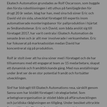
Ekatech Automation grundades av Rolf Oscarsson, som byggde
den första robotlösningen i ett uthus på familjegården för
drygt 20 år sedan. Idag har han, med sina två söner Eric och
David vid sin sida, utvecklat företaget till expertis inom
automatiserade monteringsbanor för pallproduktion i hjärtat
av Smålandsstenar. Eric och David, som båda anslöt sig till
företaget 2017, har varit centrala i Ekatech Automation de
senaste åren och är allt mer involverade i verksamheten. Eric
har fokuserat på marknadssidan medan David har
koncentrerat sig på produktion.
Rolf är stolt över att ha sina söner med i företaget och de har
tillsammans med ett engagerat team av 15 medarbetare, skapat
ett dynamisk och framåtblickande gäng. Med nya anställningar
under året ser de en stor potential framåt och fortsätter
utvecklingen.
Sinf har bidragit till Ekatech Automations resa, särskilt genom
Sanna som har bistått företaget i strategiarbetet. Som
arbetsgivarorganisation är stödet både på affärsutvecklingen
och juridiska rådgivningen en tillgång. Under besöket uttryckte