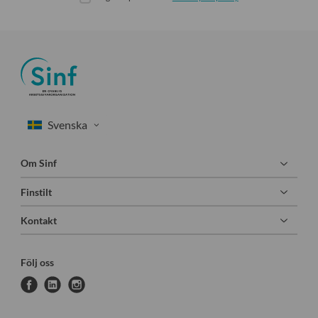
Om Sinf
Finstilt
Kontakt
Följ oss
f
l
i
a
i
n