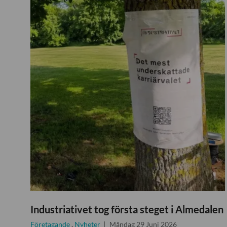
Industriativet tog första steget i Almedalen
Företagande
,
Nyheter
Måndag 29 Juni 2026