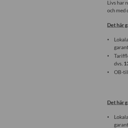
Livs har 
och med 
Det här g
Lokala
garan
Tariff
dvs.
1
OB-til
Det här g
Lokala
garan