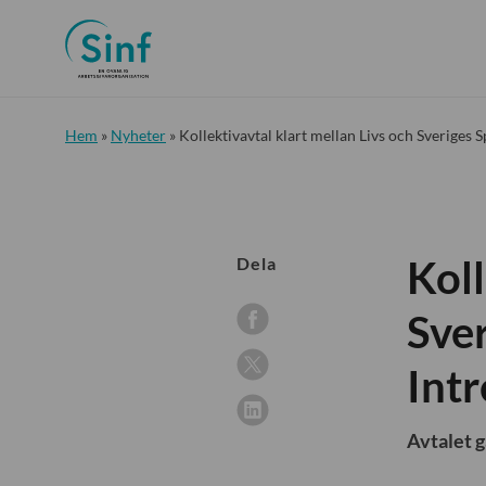
Hem
»
Nyheter
»
Kollektivavtal klart mellan Livs och Sveriges
Koll
Dela
Sve
Int
Avtalet g