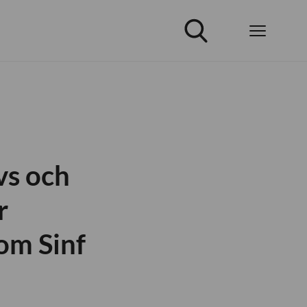
vs och
r
om Sinf