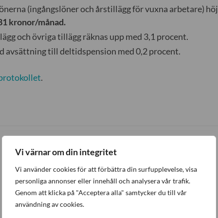
lönerna (ingångslöner och årstillägg för vuxna arbetare) h
81 kronor/månad.
lägg och övriga tillägg räknas upp med 3,1 procent.
 avsättning till deltidspension med 0,2 procent.
protokollet
.
Vi värnar om din integritet
Senaste nytt
Vi använder cookies för att förbättra din surfupplevelse, visa
personliga annonser eller innehåll och analysera vår trafik.
Genom att klicka på "Acceptera alla" samtycker du till vår
användning av cookies.