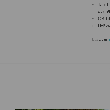
Tariff
dvs.
9
OB-til
Utökad
Läs även