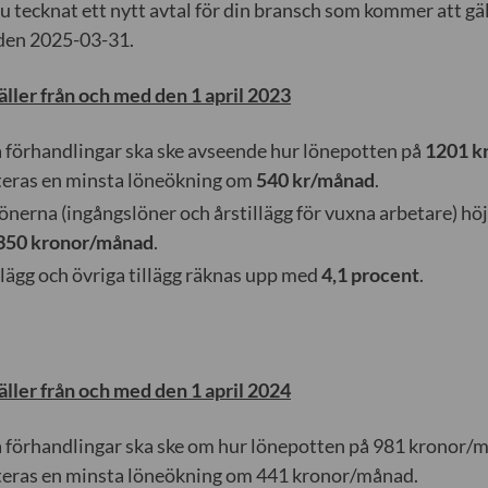
nu tecknat ett nytt avtal för din bransch som kommer att gä
den 2025-03-31.
äller från och med den 1 april 2023
 förhandlingar ska ske avseende hur lönepotten på
1201 k
teras en minsta löneökning om
540 kr/månad
.
lönerna (ingångslöner och årstillägg för vuxna arbetare) h
350 kronor/månad
.
lägg och övriga tillägg räknas upp med
4,1 procent
.
äller från och med den 1 april 2024
 förhandlingar ska ske om hur lönepotten på 981 kronor/må
teras en minsta löneökning om 441 kronor/månad.