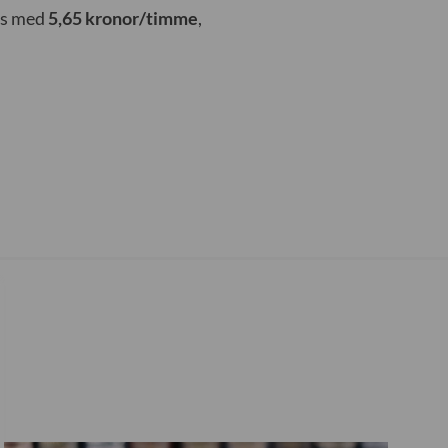
öjs med
5,65 kronor/timme
,