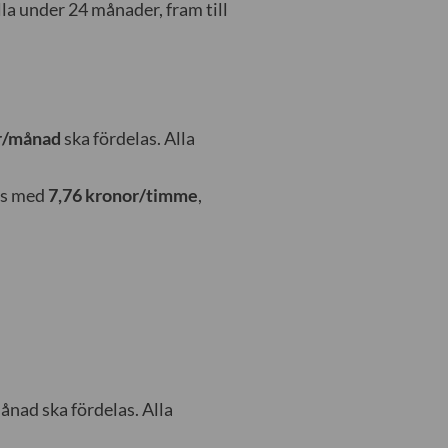
lla under 24 månader, fram till
r/månad
ska fördelas. Alla
öjs med
7,76 kronor/timme
,
nad ska fördelas. Alla