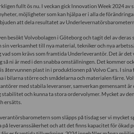
rkligen fullt ös nu. I veckan gick Innovation Week 2024 av s
nyheter, möjligheter som kan hjälpa er i alla de förändring
nbjuden att dela resultatet av Underlevernatörsbarometer
ven besökt Volvobolagen i Göteborg och tagit del av deras 
m sin verksamhet till nya material, tekniker och nya arbets
 vad som krävs som framtida Underleverantör. Det är det v
g så ni är med i den snabba omställningen. Det kommer oc
s återvunnen plast in i produktionen på Volvo Cars. I sina 
 i bilarna större och smådelarna och materialen färre. Vol
rantörer med stabila leveranser, samverkan gemensamt är d
g stabilitet och kunna ta stora ordervolymer. Mycket av den
h ersätts.
verantörsbarometern som släpps på tisdag ser vi mycket s
a på leveranssäkerhet och att det finns kapacitet för ökad 
 för er framtida tillverkning. 2024 innehåller många möjlig