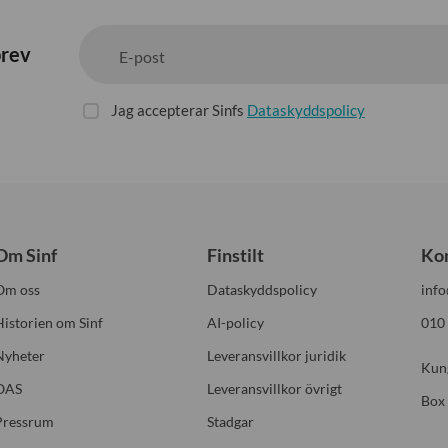
brev
E-post
Jag accepterar Sinfs
Dataskyddspolicy
Om Sinf
Finstilt
Ko
Om oss
Dataskyddspolicy
info
Historien om Sinf
AI-policy
010
Nyheter
Leveransvillkor juridik
Kun
OAS
Leveransvillkor övrigt
Box
Pressrum
Stadgar