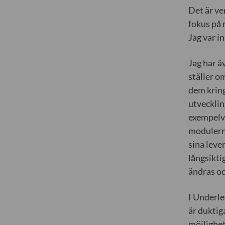
Det är ve
fokus på 
Jag var i
Jag har ä
ställer o
dem kring
utvecklin
exempelvi
modulerna
sina leve
långsikti
ändras oc
I Underle
är duktig
möjlighet