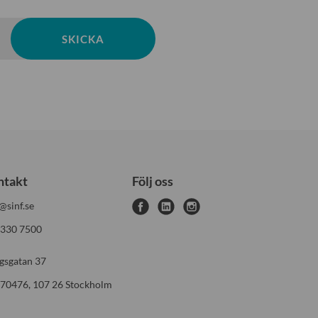
SKICKA
ntakt
Följ oss
@sinf.se
f
l
i
 330 7500
a
i
n
c
n
s
gsgatan 37
e
k
t
 70476, 107 26 Stockholm
b
e
a
o
d
g