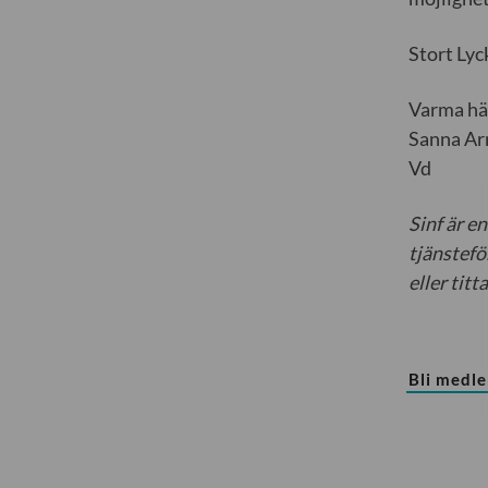
Stort Lyck
Varma hä
Sanna Ar
Vd
Sinf är e
tjänstefö
eller tit
Bli medl