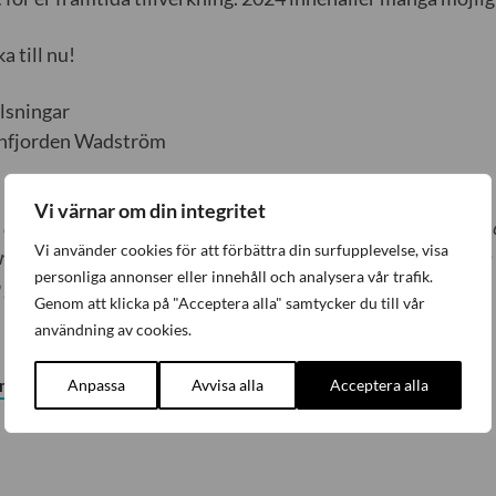
a till nu!
lsningar
nfjorden Wadström
Vi värnar om din integritet
n oberoende arbetsgivarorganisation som organiserar små 
Vi använder cookies för att förbättra din surfupplevelse, visa
retag, med eller utan kollektivavtal. Om du inte är medlem oc
personliga annonser eller innehåll och analysera vår trafik.
ta på juridikbanken – bli medlem!
Genom att klicka på "Acceptera alla" samtycker du till vår
användning av cookies.
Anpassa
Avvisa alla
Acceptera alla
em
Kontakta oss