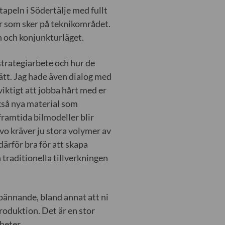
tapeln i Södertälje med fullt
ar som sker på teknikområdet.
n och konjunkturläget.
strategiarbete och hur de
sätt. Jag hade även dialog med
iktigt att jobba hårt med er
kså nya material som
framtida bilmodeller blir
vo kräver ju stora volymer av
ärför bra för att skapa
 traditionella tillverkningen
pännande, bland annat att ni
produktion. Det är en stor
heter.