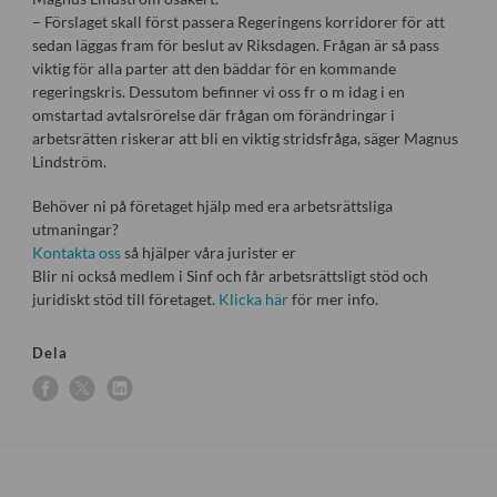
– Förslaget skall först passera Regeringens korridorer för att
sedan läggas fram för beslut av Riksdagen. Frågan är så pass
viktig för alla parter att den bäddar för en kommande
regeringskris. Dessutom befinner vi oss fr o m idag i en
omstartad avtalsrörelse där frågan om förändringar i
arbetsrätten riskerar att bli en viktig stridsfråga, säger Magnus
Lindström.
Behöver ni på företaget hjälp med era arbetsrättsliga
utmaningar?
Kontakta oss
så hjälper våra jurister er
Blir ni också medlem i Sinf och får arbetsrättsligt stöd och
juridiskt stöd till företaget.
Klicka här
för mer info.
Dela