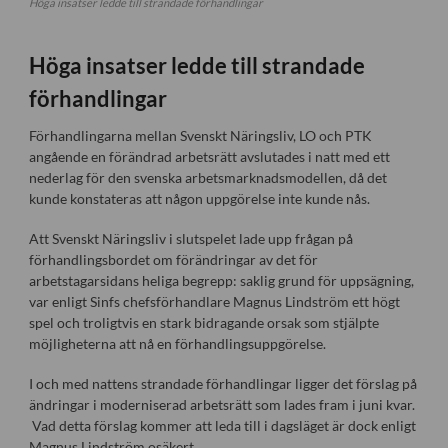
Höga insatser ledde till strandade förhandlingar
Höga insatser ledde till strandade
förhandlingar
Förhandlingarna mellan Svenskt Näringsliv, LO och PTK
angående en förändrad arbetsrätt avslutades i natt med ett
nederlag för den svenska arbetsmarknadsmodellen, då det
kunde konstateras att någon uppgörelse inte kunde nås.
Att Svenskt Näringsliv i slutspelet lade upp frågan på
förhandlingsbordet om förändringar av det för
arbetstagarsidans heliga begrepp: saklig grund för uppsägning,
var enligt Sinfs chefsförhandlare Magnus Lindström ett högt
spel och troligtvis en stark bidragande orsak som stjälpte
möjligheterna att nå en förhandlingsuppgörelse.
I och med nattens strandade förhandlingar ligger det förslag på
ändringar i moderniserad arbetsrätt som lades fram i juni kvar.
Vad detta förslag kommer att leda till i dagsläget är dock enligt
Magnus Lindström osäkert.