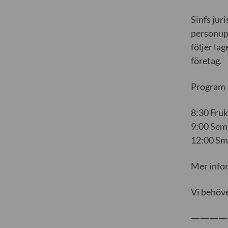
Sinfs jur
personupp
följer la
företag.
Program
8:30 Fruk
9:00 Semi
12:00 Sm
Mer info
Vi behöve
————