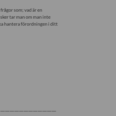
 frågor som; vad är en
risker tar man om man inte
ka hantera förordningen i ditt
—————————————