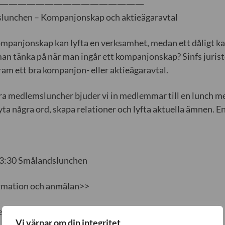
————————————————
lunchen – Kompanjonskap och aktieägaravtal
ompanjonskap kan lyfta en verksamhet, medan ett dåligt ka
an tänka på när man ingår ett kompanjonskap? Sinfs jurister
ram ett bra kompanjon- eller aktieägaravtal.
a medlemsluncher bjuder vi in medlemmar till en lunch me
byta några ord, skapa relationer och lyfta aktuella ämnen. E
13:30 Smålandslunchen
rmation och anmälan>>
r din anmälan senast tisdagen den 13 mars.
Vi värnar om din integritet