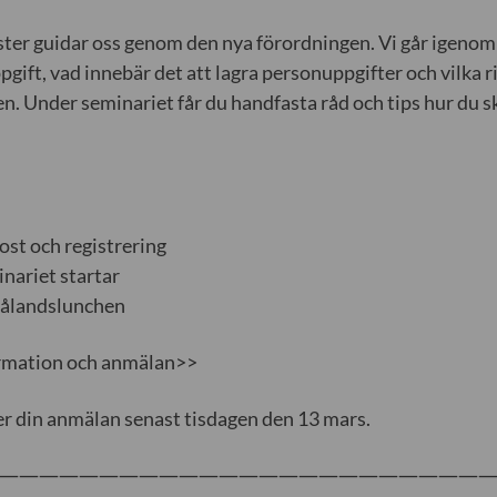
ister guidar oss genom den nya förordningen. Vi går igenom
gift, vad innebär det att lagra personuppgifter och vilka 
gen. Under seminariet får du handfasta råd och tips hur du s
ost och registrering
nariet startar
ålandslunchen
rmation och anmälan>>
r din anmälan senast tisdagen den 13 mars.
————————————————————————