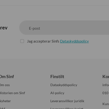
brev
E-post
Jag accepterar Sinfs
Dataskyddspolicy
Om Sinf
Finstilt
Ko
Om oss
Dataskyddspolicy
info
Historien om Sinf
AI-policy
010
Nyheter
Leveransvillkor juridik
Kun
OAS
Leveransvillkor övrigt