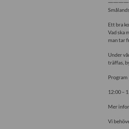
————
Smålands
Ett bra k
Vad ska m
man tar f
Under vår
träffas, 
Program
12:00 – 
Mer info
Vi behöve