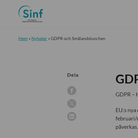
Hem
»
Nyheter
»
GDPR och Smålandslunchen
GDP
Dela
GDPR – Hu
EU:s nya 
februari/
påverkas.