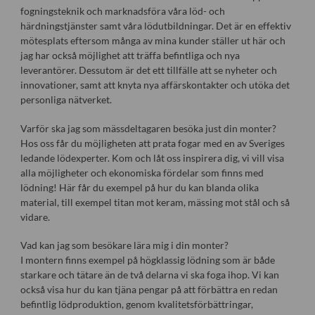
fogningsteknik och marknadsföra våra löd- och
härdningstjänster samt våra lödutbildningar. Det är en effektiv
mötesplats eftersom många av mina kunder ställer ut här och
jag har också möjlighet att träffa befintliga och nya
leverantörer. Dessutom är det ett tillfälle att se nyheter och
innovationer, samt att knyta nya affärskontakter och utöka det
personliga nätverket.
Varför ska jag som mässdeltagaren besöka just din monter?
Hos oss får du möjligheten att prata fogar med en av Sveriges
ledande lödexperter. Kom och låt oss inspirera dig, vi vill visa
alla möjligheter och ekonomiska fördelar som finns med
lödning! Här får du exempel på hur du kan blanda olika
material, till exempel titan mot keram, mässing mot stål och så
vidare.
Vad kan jag som besökare lära mig i din monter?
I montern finns exempel på högklassig lödning som är både
starkare och tätare än de två delarna vi ska foga ihop. Vi kan
också visa hur du kan tjäna pengar på att förbättra en redan
befintlig lödproduktion, genom kvalitetsförbättringar,