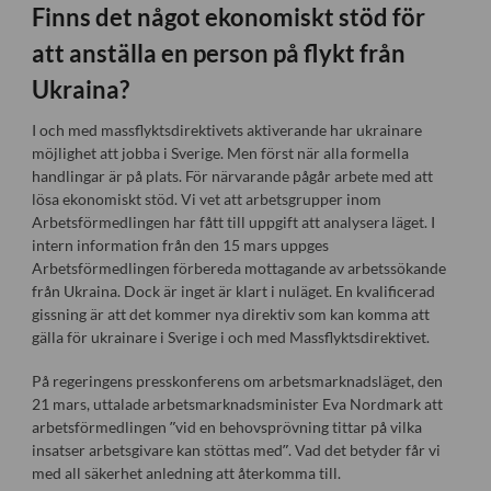
Finns det något ekonomiskt stöd för
att anställa en person på flykt från
Ukraina?
I och med massflyktsdirektivets aktiverande har ukrainare
möjlighet att jobba i Sverige. Men först när alla formella
handlingar är på plats. För närvarande pågår arbete med att
lösa ekonomiskt stöd. Vi vet att arbetsgrupper inom
Arbetsförmedlingen har fått till uppgift att analysera läget. I
intern information från den 15 mars uppges
Arbetsförmedlingen förbereda mottagande av arbetssökande
från Ukraina. Dock är inget är klart i nuläget. En kvalificerad
gissning är att det kommer nya direktiv som kan komma att
gälla för ukrainare i Sverige i och med Massflyktsdirektivet.
På regeringens presskonferens om arbetsmarknadsläget, den
21 mars, uttalade arbetsmarknadsminister Eva Nordmark att
arbetsförmedlingen ”vid en behovsprövning tittar på vilka
insatser arbetsgivare kan stöttas med”. Vad det betyder får vi
med all säkerhet anledning att återkomma till.