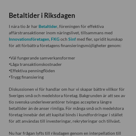
Betaltider i Riksdagen
I nära tio år har
Betaltider
, föreningen för effektiva
affärstransaktioner inom näringslivet, tillsammans med
Innovationsföretagen
,
FKG
och
Sinf
med fler, spridit kunskap
för att förbättra företagens finansieringsmöjligheter genom:
•Väl fungerande samverkansformer
•Låga transaktionskostnader
•Effektiva penningflöden
•Trygg finansiering
Diskussionen vi för handlar om hur vi skapar bättre villkor för
Sveriges små och medelstora företag. Bakgrunden är att sex av
tio svenska underleverantörer tvingas acceptera längre
betaltider än de anser rimliga. För många små och medelstora
företag innebär det att kapital binds i kundfordringar i stället
för att användas till investeringar, rekryteringar och tillväxt.
Nu har frågan lyfts till riksdagen genom en interpellation till