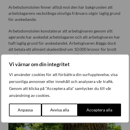
Arbetsdomstolen finner alltså mot den här bakgrunden att
arbetstagarens veckolånga olovliga frånvaro utgör laglig grund
för avskedande.
Arbetsdomstolen konstaterar att arbetsgivaren genom sitt
agerande har avskedat arbetstagaren och att arbetsgivaren har
haft laglig grund för avskedandet. Arbetsgivaren åläggs dock
att betala ett allmänt skadestånd om 10.000 kronor för brott
mot formaliareglerna i lagen om anställningsskydd.
Vi värnar om din integritet
Dela
Vi använder cookies för att förbättra din surfupplevelse, visa
personliga annonser eller innehåll och analysera vår trafik.
Genom att klicka på "Acceptera alla" samtycker du till vår
användning av cookies.
Senaste nytt
Anpassa
Avvisa alla
Acceptera alla