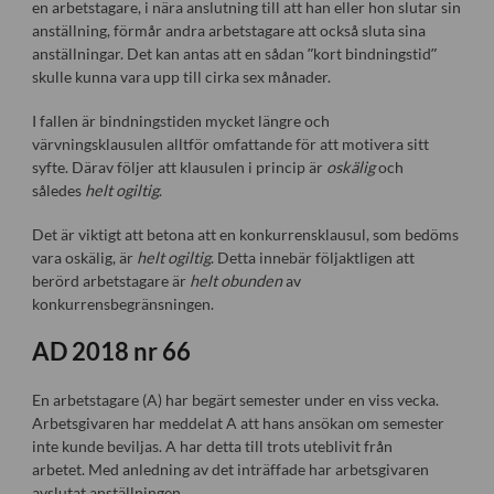
en arbetstagare, i nära anslutning till att han eller hon slutar sin
anställning, förmår andra arbetstagare att också sluta sina
anställningar. Det kan antas att en sådan ”kort bindningstid”
skulle kunna vara upp till cirka sex månader.
I fallen är bindningstiden mycket längre och
värvningsklausulen alltför omfattande för att motivera sitt
syfte. Därav följer att klausulen i princip är
oskälig
och
således
helt ogiltig
.
Det är viktigt att betona att en konkurrensklausul, som bedöms
vara oskälig, är
helt ogiltig
. Detta innebär följaktligen att
berörd arbetstagare är
helt obunden
av
konkurrensbegränsningen.
AD 2018 nr 66
En arbetstagare (A) har begärt semester under en viss vecka.
Arbetsgivaren har meddelat A att hans ansökan om semester
inte kunde beviljas. A har detta till trots uteblivit från
arbetet. Med anledning av det inträffade har arbetsgivaren
avslutat anställningen.