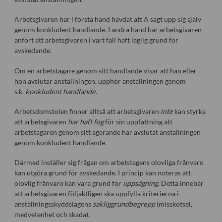
Arbetsgivaren har i första hand hävdat att A sagt upp sig själv
genom konkludent handlande. I andra hand har arbetsgivaren
anfört att arbetsgivaren i vart fall haft laglig grund för
avskedande.
Om en arbetstagare genom sitt handlande visar att han eller
hon avslutar anställningen, upphör anställningen genom
s.k.
konkludent handlande
.
Arbetsdomstolen finner alltså att arbetsgivaren
inte
kan styrka
att arbetsgivaren
har haft fog
för sin uppfattning att
arbetstagaren genom sitt agerande har avslutat anställningen
genom konkludent handlande.
Därmed inställer sig frågan om arbetstagens olovliga frånvaro
kan utgöra grund för avskedande. I princip kan noteras att
olovlig frånvaro kan vara grund för
uppsägning
. Detta innebär
att arbetsgivaren följaktligen ska uppfylla kriterierna i
anställningsskyddslagens
sakliggrundbegrepp
(misskötsel,
medvetenhet och skada).