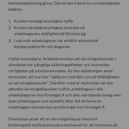
helhetsbedömning göras. Därvid ska främst tre omständigheter
beaktas.
Konkurrensbegränsningens
syfte
.
Konkurrensbegränsningens inverkan på
arbetstagarens
möjlighet att försörja sig
.
I vad mån arbetstagaren har erhållit
ekonomisk
kompensation
för sitt åtagande.
I fallen konstaterar Arbetsdomstolen att värvningsklausuler i
allmänhet har påtagliga inlåsningseffekter och motverkar
rörligheten på arbetsmarknaden. Av den anledningen anser
domstolen att man bör ”iaktta en restriktiv syn på tillåtligheten
av värvningsklausuler”. Därefter noterar domstolen att den
aktuella värvningsklausulen träffar arbetstagare i alla
yrkeskategorier hos företaget A och dess närstående bolag men
även arbetstagare som anställts efter det att berörda
arbetstagare lämnat sina anställningar hos företaget A.
Domstolen anser att en värvningsklausul med kort
bindningstid skulle kunna vara motiverad för att motverka att