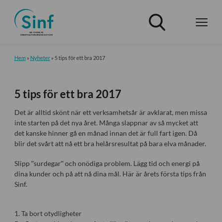
Hem
»
Nyheter
»
5 tips för ett bra 2017
5 tips för ett bra 2017
Det är alltid skönt när ett verksamhetsår är avklarat, men missa
inte starten på det nya året. Många slappnar av så mycket att
det kanske hinner gå en månad innan det är full fart igen. Då
blir det svårt att nå ett bra helårsresultat på bara elva månader.
Slipp ”surdegar” och onödiga problem. Lägg tid och energi på
dina kunder och på att nå dina mål. Här är årets första tips från
Sinf.
1. Ta bort otydligheter