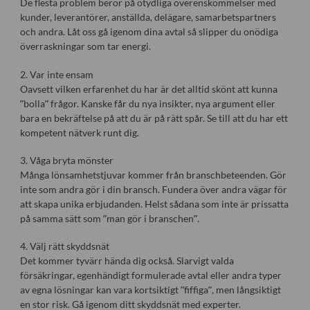
De flesta problem beror på otydliga överenskommelser med
kunder, leverantörer, anställda, delägare, samarbetspartners
och andra. Låt oss gå igenom dina avtal så slipper du onödiga
överraskningar som tar energi.
2. Var inte ensam
Oavsett vilken erfarenhet du har är det alltid skönt att kunna
”bolla” frågor. Kanske får du nya insikter, nya argument eller
bara en bekräftelse på att du är på rätt spår. Se till att du har ett
kompetent nätverk runt dig.
3. Våga bryta mönster
Många lönsamhetstjuvar kommer från branschbeteenden. Gör
inte som andra gör i din bransch. Fundera över andra vägar för
att skapa unika erbjudanden. Helst sådana som inte är prissatta
på samma sätt som ”man gör i branschen”.
4. Välj rätt skyddsnät
Det kommer tyvärr hända dig också. Slarvigt valda
försäkringar, egenhändigt formulerade avtal eller andra typer
av egna lösningar kan vara kortsiktigt ”fiffiga”, men långsiktigt
en stor risk. Gå igenom ditt skyddsnät med experter.