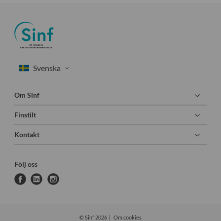
Om Sinf
Finstilt
Kontakt
Följ oss
f
l
i
a
i
n
c
n
s
e
k
t
© Sinf 2026
Om cookies