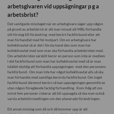
arbetsgivaren vid uppsägningar p g a
arbetsbrist?
Det vanligaste misstaget när en arbetsgivare säger upp någon
på grund av arbetsbrist är att man missat att MBL-förhandla
sitt förslag till förändring med berört fackförbund eller att
man förhandlat med fel motpart. Om en arbetsgivare har
kollektivavtal så är det i första hand den som man har
kollektivavtal med som man ska förhandla arbetsbristen med.
Om arbetsbristen särskilt berör en person som inte är medlem
i det fackförbund som man har kollektivavtal med så är man
istället skyldig att förhandla uppsägningen med den personens
fackförbund . Om man inte har något kollektivavtal alls så ska
man förhandla med samtliga berörda fackförbund. Om inget
fackförbund däremot berörs så kan uppsägningen genomföras
utan någon föregående facklig förhandling. Kom ihåg att om
minst fem personer riskerar att bli uppsagda så ska man också
varsla arbetsförmedlingen om den planerade förändringen.
Ett annat misstag som då och då kommer upp är att