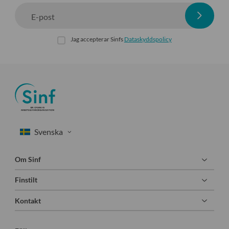
E-post
Jag accepterar Sinfs
Dataskyddspolicy
Om Sinf
Finstilt
Kontakt