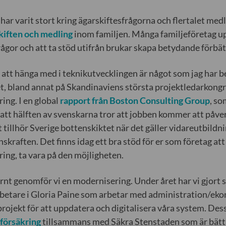
 har varit stort kring ägarskiftesfrågorna och flertalet me
kiften och medling
inom familjen. Många familjeföretag up
rågor och att ta stöd utifrån brukar skapa betydande förbät
 att hänga med i teknikutvecklingen är något som jag har b
t, bland annat på Skandinaviens största projektledarkong
ring. I en global
rapport från Boston Consulting Group
, so
tt hälften av svenskarna tror att jobben kommer att påve
 tillhör Sverige bottenskiktet när det gäller vidareutbildni
skraften. Det finns idag ett bra stöd för er som företag att 
ering, ta vara på den möjligheten.
rnt genomför vi en modernisering. Under året har vi gjort s
etare i Gloria Paine som arbetar med administration/ekon
 projekt för att uppdatera och digitalisera våra system. Des
örsäkring
tillsammans med Säkra Stenstaden som är bättr