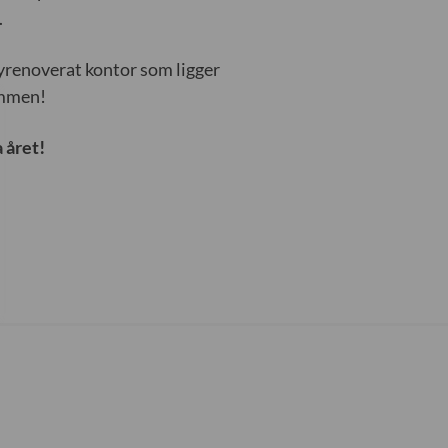
.
 nyrenoverat kontor som ligger
ommen!
a året!