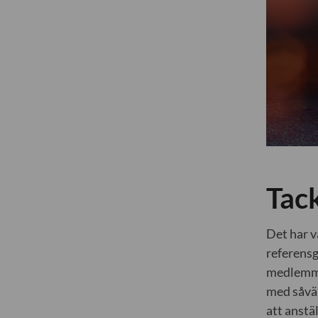
Tack
Det har v
referensg
medlemmar
med såväl
att anstä