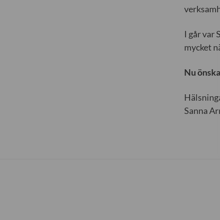
verksamh
I går var
mycket nä
Nu önskar
Hälsninga
Sanna Ar