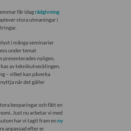
dlemmar får idag
rådgivning
plever stora utmaningar i
tringar.
elyst i många seminarier
ress under temat
m presenterades nyligen,
rkas av teknikutvecklingen.
ng – vilket kan påverka
nyttja när det gäller
tora besparingar och fått en
omi. Just nu arbetar vi med
sutom har vi tagit fram en
ny
e anpassad efter er