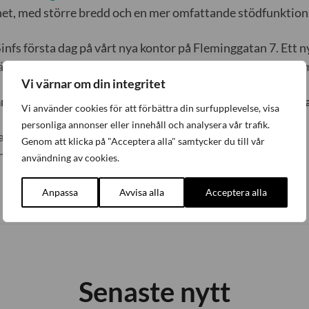
et, med större bredd och en mer omfattande stödfunktion
 Sinfs första dag på vårt nya kontor på Fleminggatan 7. Ett
ra Stockholms centralstation, hit är du alltid varmt välk
Vi värnar om din integritet
 vi dig en riktigt trevlig julhelg och en bra start på det ny
Vi använder cookies för att förbättra din surfupplevelse, visa
personliga annonser eller innehåll och analysera vår trafik.
r,
Genom att klicka på "Acceptera alla" samtycker du till vår
nfjorden Wadström, VD Sinf
användning av cookies.
Anpassa
Avvisa alla
Acceptera alla
Senaste nytt