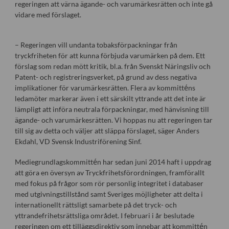
regeringen att värna ägande- och varumärkesrätten och inte gå
vidare med förslaget.
– Regeringen vill undanta tobaksförpackningar från
tryckfriheten för att kunna förbjuda varumärken på dem. Ett
förslag som redan mött kritik, bl.a. från Svenskt Näringsliv och
Patent- och registreringsverket, på grund av dess negativa
implikationer för varumärkesrätten. Flera av kommitténs
ledamöter markerar även i ett särskilt yttrande att det inte är
lämpligt att införa neutrala förpackningar, med hänvisning till
ägande- och varumärkesrätten. Vi hoppas nu att regeringen tar
till sig av detta och väljer att släppa förslaget, säger Anders
Ekdahl, VD Svensk Industriförening Sinf.
Mediegrundlagskommittén har sedan juni 2014 haft i uppdrag
att göra en översyn av Tryckfrihetsförordningen, framförallt
med fokus på frågor som rör personlig integritet i databaser
med utgivningstillstånd samt Sveriges möjligheter att delta i
internationellt rättsligt samarbete på det tryck- och
yttrandefrihetsrättsliga området. I februari i år beslutade
regeringen om ett tilläggsdirektiv som innebar att kommittén