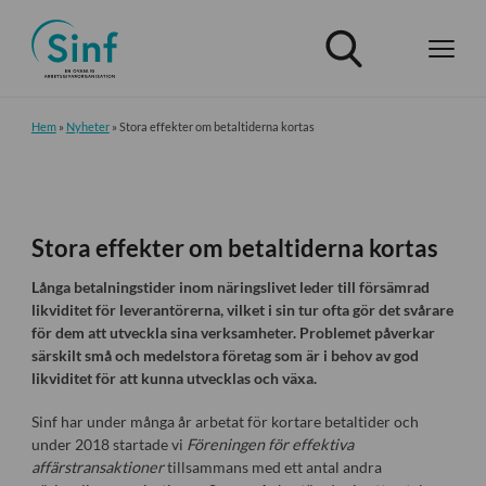
Hem
»
Nyheter
»
Stora effekter om betaltiderna kortas
Stora effekter om betaltiderna kortas
Långa betalningstider inom näringslivet leder till försämrad
likviditet för leverantörerna, vilket i sin tur ofta gör det svårare
för dem att utveckla sina verksamheter. Problemet påverkar
särskilt små och medelstora företag som är i behov av god
likviditet för att kunna utvecklas och växa.
Sinf har under många år arbetat för kortare betaltider och
under 2018 startade vi
Föreningen för effektiva
affärstransaktioner
tillsammans med ett antal andra