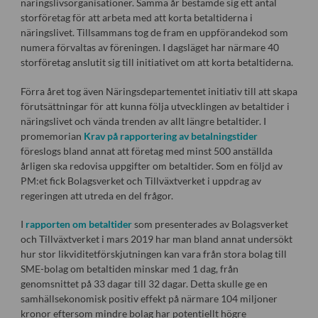
näringslivsorganisationer. Samma år bestämde sig ett antal
storföretag för att arbeta med att korta betaltiderna i
näringslivet. Tillsammans tog de fram en uppförandekod som
numera förvaltas av föreningen. I dagsläget har närmare 40
storföretag anslutit sig till initiativet om att korta betaltiderna.
Förra året tog även Näringsdepartementet initiativ till att skapa
förutsättningar för att kunna följa utvecklingen av betaltider i
näringslivet och vända trenden av allt längre betaltider. I
promemorian
Krav på rapportering av betalningstider
föreslogs bland annat att företag med minst 500 anställda
årligen ska redovisa uppgifter om betaltider. Som en följd av
PM:et fick Bolagsverket och Tillväxtverket i uppdrag av
regeringen att utreda en del frågor.
I
rapporten om betaltider
som presenterades av Bolagsverket
och Tillväxtverket i mars 2019 har man bland annat undersökt
hur stor likviditetförskjutningen kan vara från stora bolag till
SME-bolag om betaltiden minskar med 1 dag, från
genomsnittet på 33 dagar till 32 dagar. Detta skulle ge en
samhällsekonomisk positiv effekt på närmare 104 miljoner
kronor eftersom mindre bolag har potentiellt högre