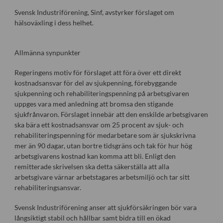
Svensk Industriförening, Sinf, avstyrker förslaget om
hälsoväxling i dess helhet.
Allmänna synpunkter
Regeringens motiv för förslaget att föra över ett direkt
kostnadsansvar för del av sjukpenning, förebyggande
sjukpenning och rehabiliteringspenning på arbetsgivaren
uppges vara med anledning att bromsa den stigande
sjukfrånvaron. Förslaget innebär att den enskilde arbetsgivaren
ska bära ett kostnadsansvar om 25 procent av sjuk- och
rehabiliteringspenning för medarbetare som är sjukskrivna
mer än 90 dagar, utan bortre tidsgräns och tak för hur hög
arbetsgivarens kostnad kan komma att bli. Enligt den
remitterade skrivelsen ska detta säkerställa att alla
arbetsgivare värnar arbetstagares arbetsmiljö och tar sitt
rehabiliteringsansvar.
Svensk Industriförening anser att sjukförsäkringen bör vara
långsiktigt stabil och hållbar samt bidra till en ökad