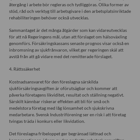
återgång i arbete bör regleras och tydliggöras. Olika former av
stöd, råd och verktyg till arbetsgivare i den arbetsplatsinriktade
rehabiliteringen behöver också utvecklas.
Sammantaget är det många åtgärder som kan vidareutvecklas
för att nå Regeringens mål, utan att förslaget om hälsoväxling
genomförs. Försäkringskassans senaste prognos visar också en
inbromsning av sjukfrånvaron, vilket ger regeringen skäl att
avstå från att gå vidare med det remitterade förslaget.
4. Rättssäkerhet
Kostnadsansvaret för den föreslagna särskilda
sjukförsäkringsavgiften är oförutsägbar och kommer att
påverka företagens likviditet, resultat och ställning negativt.
Särskilt kännbar riskerar effekten att bli för små och
medelstora företag med låg lönsamhet och sjukskrivna
medarbetare. Svensk Industriförening ser en risk i att företag
tvingas träda i konkurs eller likvidation.
Det föreslagna fribeloppet ger begränsad lättnad och