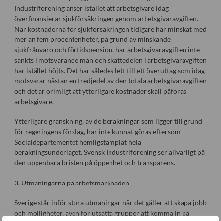
Industriförening anser istället att arbetsgivare idag
överfinansierar sjukförsäkringen genom arbetsgivaravgiften.
När kostnaderna för sjukförsäkringen tidigare har minskat med
mer än fem procentenheter, på grund av minskande
sjukfrånvaro och förtidspension, har arbetsgivaravgiften inte
sänkts i motsvarande mån och skattedelen i arbetsgivaravgiften
har istället höjts. Det har således lett till ett överuttag som idag
motsvarar nästan en tredjedel av den totala arbetsgivaravgiften
och det är orimligt att ytterligare kostnader skall påföras
arbetsgivare.
Ytterligare granskning, av de beräkningar som ligger till grund
för regeringens förslag, har inte kunnat göras eftersom
Socialdepartementet hemligstämplat hela
beräkningsunderlaget. Svensk Industriförening ser allvarligt på
den uppenbara bristen på öppenhet och transparens.
3. Utmaningarna på arbetsmarknaden
Sverige står inför stora utmaningar när det gäller att skapa jobb
och möjligheter, även för utsatta grupper att komma in på