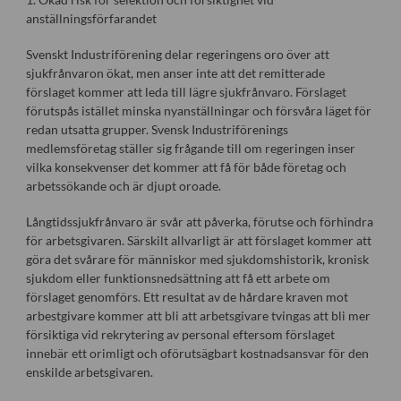
anställningsförfarandet
Svenskt Industriförening delar regeringens oro över att
sjukfrånvaron ökat, men anser inte att det remitterade
förslaget kommer att leda till lägre sjukfrånvaro. Förslaget
förutspås istället minska nyanställningar och försvåra läget för
redan utsatta grupper. Svensk Industriförenings
medlemsföretag ställer sig frågande till om regeringen inser
vilka konsekvenser det kommer att få för både företag och
arbetssökande och är djupt oroade.
Långtidssjukfrånvaro är svår att påverka, förutse och förhindra
för arbetsgivaren. Särskilt allvarligt är att förslaget kommer att
göra det svårare för människor med sjukdomshistorik, kronisk
sjukdom eller funktionsnedsättning att få ett arbete om
förslaget genomförs. Ett resultat av de hårdare kraven mot
arbestgivare kommer att bli att arbetsgivare tvingas att bli mer
försiktiga vid rekrytering av personal eftersom förslaget
innebär ett orimligt och oförutsägbart kostnadsansvar för den
enskilde arbetsgivaren.