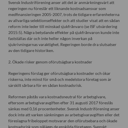
Svensk Industriförening anser att det är anmärkningsvärt att
regeringen nu föreslår ett liknande kostnadsansvar som
medfinansieringen 2005-2007, trots de tidigare erfarenheterna
av allvarliga selektionseffekter och att studier visat att en sådan
reform inte leder till minskad sjukfrånvaro (se ISF utvärdering
2015:5). Några betydande effekter på sjukfrånvaron kunde inte
fastställas där och inte heller någon inverkan på
sjukrivningarnas varaktighet. Regeringen borde dra slutsatser
av den tidigare historiken.
2. Ökade risker genom oförutsägbara kostnader
Regeringens förslag ger oförutsägbara kostnader och ökar
riskerna, inte minst för små och medelstora företag som är
särskilt sårbara för en sådan kostnadsrisk.
Reformen påstås vara kostnadsneutral för arbetsgivare,
eftersom arbetsgivaravgiften efter 31 augusti 2017 föreslås
sänkas med 0,16 procentenheter. Svensk Industriförening anser
dock inte att varken sänkningen av arbetsgivaravgiften eller det
föreslagna fribeloppet motsvarar den oförutsebara och ökade
kostnadsrisk som påläggs de enskilda företagen. Svenskt