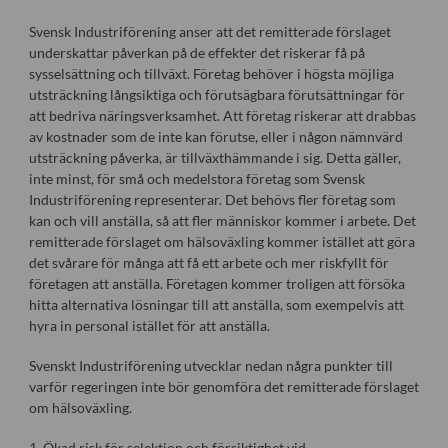
Svensk Industriförening anser att det remitterade förslaget
underskattar påverkan på de effekter det riskerar få på
sysselsättning och tillväxt. Företag behöver i högsta möjliga
utsträckning långsiktiga och förutsägbara förutsättningar för
att bedriva näringsverksamhet. Att företag riskerar att drabbas
av kostnader som de inte kan förutse, eller i någon nämnvärd
utsträckning påverka, är tillväxthämmande i sig. Detta gäller,
inte minst, för små och medelstora företag som Svensk
Industriförening representerar. Det behövs fler företag som
kan och vill anställa, så att fler människor kommer i arbete. Det
remitterade förslaget om hälsoväxling kommer istället att göra
det svårare för många att få ett arbete och mer riskfyllt för
företagen att anställa. Företagen kommer troligen att försöka
hitta alternativa lösningar till att anställa, som exempelvis att
hyra in personal istället för att anställa.
Svenskt Industriförening utvecklar nedan några punkter till
varför regeringen inte bör genomföra det remitterade förslaget
om hälsoväxling.
1. Ökad risk för selektion och försiktighet vid