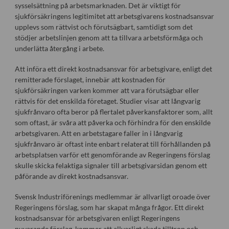
sysselsättning på arbetsmarknaden. Det är viktigt för
sjukförsäkringens legitimitet att arbetsgivarens kostnadsansvar
upplevs som rättvist och förutsägbart, samtidigt som det
stödjer arbetslinjen genom att ta tillvara arbetsförmåga och
underlätta återgång i arbete.
Att införa ett direkt kostnadsansvar för arbetsgivare, enligt det
remitterade förslaget, innebär att kostnaden för
sjukförsäkringen varken kommer att vara förutsägbar eller
rättvis för det enskilda företaget. Studier visar att långvarig
sjukfrånvaro ofta beror på flertalet påverkansfaktorer som, allt
som oftast, är svåra att påverka och förhindra för den enskilde
arbetsgivaren. Att en arbetstagare faller in i långvarig
sjukfrånvaro är oftast inte enbart relaterat till förhållanden på
arbetsplatsen varför ett genomförande av Regeringens förslag
skulle skicka felaktiga signaler till arbetsgivarsidan genom ett
påförande av direkt kostnadsansvar.
Svensk Industriförenings medlemmar är allvarligt oroade över
Regeringens förslag, som har skapat många frågor. Ett direkt
kostnadsansvar för arbetsgivaren enligt Regeringens
nuvarande förslag, kommer att allvarligt skada tilltron och