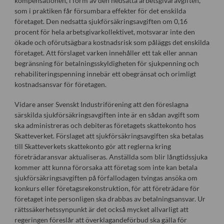
kompensationen, i form av den nedsatta arbetsgivaravgiften,
som i praktiken får försumbara effekter för det enskilda
företaget. Den nedsatta sjukförsäkringsavgiften om 0,16
procent för hela arbetsgivarkollektivet, motsvarar inte den
ökade och oförutsägbara kostnadsrisk som påläggs det enskilda
företaget. Att förslaget varken innehåller ett tak eller annan
begränsning för betalningsskyldigheten för sjukpenning och
rehabiliteringspenning innebär ett obegränsat och orimligt
kostnadsansvar för företagen.
Vidare anser Svenskt Industriförening att den föreslagna
särskilda sjukförsäkringsavgiften inte är en sådan avgift som
ska administreras och debiteras företagets skattekonto hos
Skatteverket. Förslaget att sjukförsäkringsavgiften ska betalas
till Skatteverkets skattekonto gör att reglerna kring
företrädaransvar aktualiseras. Anställda som blir långtidssjuka
kommer att kunna förorsaka att företag som inte kan betala
sjukförsäkringsavgiften på förfallodagen tvingas ansöka om
konkurs eller företagsrekonstruktion, för att företrädare för
företaget inte personligen ska drabbas av betalningsansvar. Ur
rättssäkerhetssynpunkt är det också mycket allvarligt att
regeringen föreslår att överklagandeförbud ska gälla för