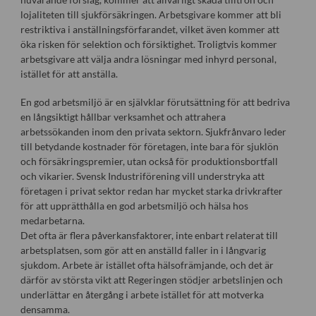
lojaliteten till sjukförsäkringen. Arbetsgivare kommer att bli
restriktiva i anställningsförfarandet, vilket även kommer att
öka risken för selektion och försiktighet. Troligtvis kommer
arbetsgivare att välja andra lösningar med inhyrd personal,
istället för att anställa.
En god arbetsmiljö är en självklar förutsättning för att bedriva
en långsiktigt hållbar verksamhet och attrahera
arbetssökanden inom den privata sektorn. Sjukfrånvaro leder
till betydande kostnader för företagen, inte bara för sjuklön
och försäkringspremier, utan också för produktionsbortfall
och vikarier. Svensk Industriförening vill understryka att
företagen i privat sektor redan har mycket starka drivkrafter
för att upprätthålla en god arbetsmiljö och hälsa hos
medarbetarna.
Det ofta är flera påverkansfaktorer, inte enbart relaterat till
arbetsplatsen, som gör att en anställd faller in i långvarig
sjukdom. Arbete är istället ofta hälsofrämjande, och det är
därför av största vikt att Regeringen stödjer arbetslinjen och
underlättar en återgång i arbete istället för att motverka
densamma.