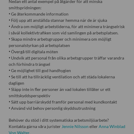
Nedan ett antal exempel på åtgärder för att minska
smittspridningen:
• Ge återkommande information
• Följ upp att anställda stannar hemma när de är sjuka
• Ändra om möjligt arbetstiderna, för att minimera trängselrisk
i såväl kollektivtrafiken som vid samlingen på arbetsplatsen.
• Skapa mindre arbetsgrupper och minimera om möjligt
personalstyrkan på arbetsplatsen
• Övergå till digitala möten
• Undvik att personal från olika arbetsgrupper träffar varandra
och förhindra trängsel
• Ge möjlighet till god handhygien
• Se till att ha tillräcklig ventilation och att städa lokalerna
dagligen
• Släpp inte in fler personer än vad lokalen tillåter ur ett
smittskyddsperspektiv
• Sätt upp barriärskydd framför personal med kundkontakt
• Använd vid behov personlig skyddsutrustning
Behöver du stöd i ditt systematiska arbetsmiljöarbete?
Kontakta gärna våra jurister
Jennie Nilsson
eller
Anna Winblad
Von Walter
.