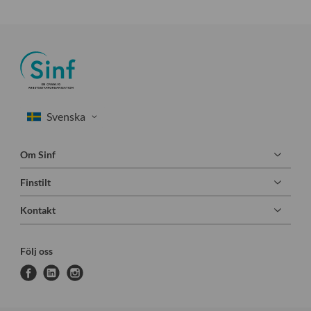
Om Sinf
Finstilt
Kontakt
Följ oss
f
l
i
a
i
n
c
n
s