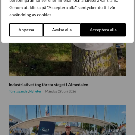
personliga annonser eller innehåll och analysera vår trafik.
Genom att klicka på "Acceptera alla" samtycker du till vår
användning av cookies.
Anpassa
Avvisa alla
Acceptera alla
Industriativet tog första steget i Almedalen
Företagande
,
Nyheter
Måndag 29 Juni 2026