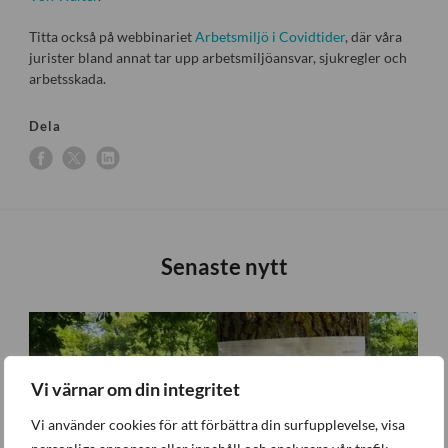
Titta också på webbinariet
Arbetsmiljö i Covidtider
, där våra
jurister bland annat tar upp arbetsmiljöansvar, sjukregler och
arbetsskada.
Dela
Senaste nytt
Vi värnar om din integritet
Vi använder cookies för att förbättra din surfupplevelse, visa