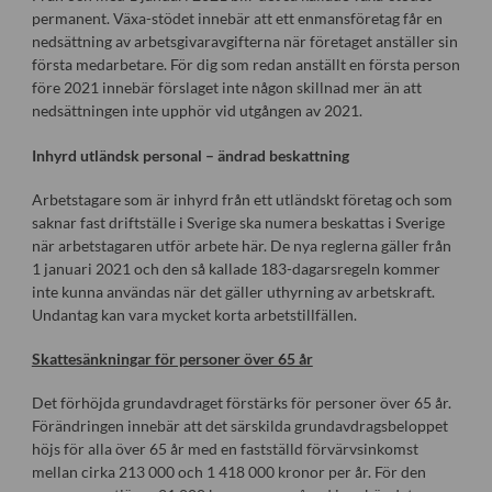
permanent. Växa-stödet innebär att ett enmansföretag får en
nedsättning av arbetsgivaravgifterna när företaget anställer sin
första medarbetare. För dig som redan anställt en första person
före 2021 innebär förslaget inte någon skillnad mer än att
nedsättningen inte upphör vid utgången av 2021.
Inhyrd utländsk personal – ändrad beskattning
Arbetstagare som är inhyrd från ett utländskt företag och som
saknar fast driftställe i Sverige ska numera beskattas i Sverige
när arbetstagaren utför arbete här. De nya reglerna gäller från
1 januari 2021 och den så kallade 183-dagarsregeln kommer
inte kunna användas när det gäller uthyrning av arbetskraft.
Undantag kan vara mycket korta arbetstillfällen.
Skattesänkningar för personer över 65 år
Det förhöjda grundavdraget förstärks för personer över 65 år.
Förändringen innebär att det särskilda grundavdragsbeloppet
höjs för alla över 65 år med en fastställd förvärvsinkomst
mellan cirka 213 000 och 1 418 000 kronor per år. För den