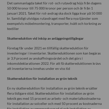
Det sammanlagda taket för rot- och rutavdrag höjs från dagens
50 000 kronor till 75 000 kronor per person och år från 1
januari 2021. Taket för rot-avdrag ska dock ligga kvar på 50 000
kr. Samtidigt utvidgas rutavdraget med flera nya tjänster som
exempelvis möbelmontering, transporter, tvätt och torkning av
textilier
Skattereduktion vid inköp av anläggningstillgångar
Företag får under 2021 en tillfällig skattereduktion för
investeringar i inventarier. Skattereduktionen som kan begäras
är 3,9 procent av anskaffningsvärdet och det görs i
inkomstdeklarationen 2022. För att få skattereduktionen krävs
att inventarierna innehas under en viss tid
Skattereduktion för installation av grön teknik
En ny skattereduktion för installation av grön teknik ersätter
flera tidigare stöd. Skattereduktion för installation av grön
teknik ges med 15 procent av arbets- och materialkostnaderna
för installation av solceller och med 50 procent av kostnaderna
för installation av egenproducerad el och installation av