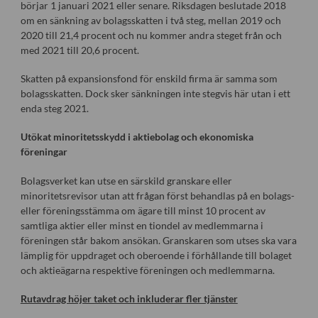
börjar 1 januari 2021 eller senare. Riksdagen beslutade 2018
om en sänkning av bolagsskatten i två steg, mellan 2019 och
2020 till 21,4 procent och nu kommer andra steget från och
med 2021 till 20,6 procent.
Skatten på expansionsfond för enskild firma är samma som
bolagsskatten. Dock sker sänkningen inte stegvis här utan i ett
enda steg 2021.
Utökat minoritetsskydd i aktiebolag och ekonomiska
föreningar
Bolagsverket kan utse en särskild granskare eller
minoritetsrevisor utan att frågan först behandlas på en bolags-
eller föreningsstämma om ägare till minst 10 procent av
samtliga aktier eller minst en tiondel av medlemmarna i
föreningen står bakom ansökan. Granskaren som utses ska vara
lämplig för uppdraget och oberoende i förhållande till bolaget
och aktieägarna respektive föreningen och medlemmarna.
Rutavdrag höjer taket och inkluderar fler tjänster