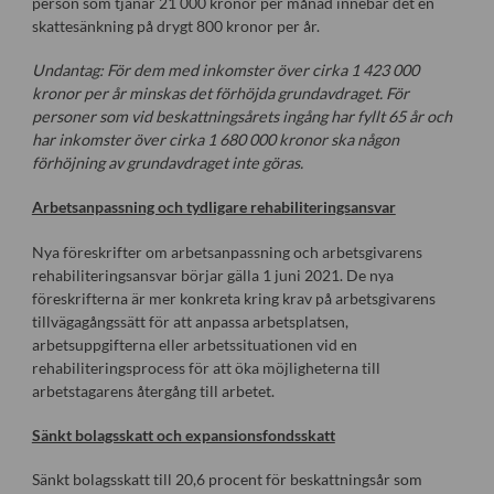
person som tjänar 21 000 kronor per månad innebär det en
skattesänkning på drygt 800 kronor per år.
Undantag: För dem med inkomster över cirka 1 423 000
kronor per år minskas det förhöjda grundavdraget. För
personer som vid beskattningsårets ingång har fyllt 65 år och
har inkomster över cirka 1 680 000 kronor ska någon
förhöjning av grundavdraget inte göras.
Arbetsanpassning och tydligare rehabiliteringsansvar
Nya föreskrifter om arbetsanpassning och arbetsgivarens
rehabiliteringsansvar börjar gälla 1 juni 2021. De nya
föreskrifterna är mer konkreta kring krav på arbetsgivarens
tillvägagångssätt för att anpassa arbetsplatsen,
arbetsuppgifterna eller arbetssituationen vid en
rehabiliteringsprocess för att öka möjligheterna till
arbetstagarens återgång till arbetet.
Sänkt bolagsskatt och expansionsfondsskatt
Sänkt bolagsskatt till 20,6 procent för beskattningsår som