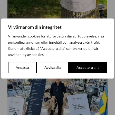
Vi värnar om din integritet
Vi använder cookies för att förbättra din surfupplevelse, visa
Industriativet tog första steget i Almedalen
personliga annonser eller innehåll och analysera vår trafik.
Företagande
,
Nyheter
Måndag 29 Juni 2026
Genom att klicka på "Acceptera alla" samtycker du till vår
användning av cookies.
Anpassa
Avvisa alla
Acceptera alla