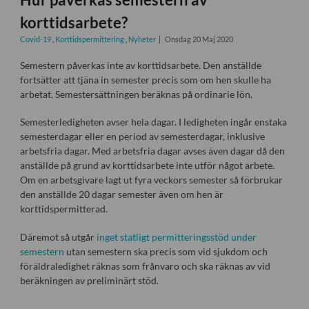
korttidsarbete?
Covid-19
,
Korttidspermittering
,
Nyheter
Onsdag 20 Maj 2020
Semestern påverkas inte av korttidsarbete. Den anställde
fortsätter att tjäna in semester precis som om hen skulle ha
arbetat. Semestersättningen beräknas på ordinarie lön.
Semesterledigheten avser hela dagar. I ledigheten ingår enstaka
semesterdagar eller en period av semesterdagar, inklusive
arbetsfria dagar. Med arbetsfria dagar avses även dagar då den
anställde på grund av korttidsarbete inte utför något arbete.
Om en arbetsgivare lagt ut fyra veckors semester så förbrukar
den anställde 20 dagar semester även om hen är
korttidspermitterad.
Däremot så utgår
inget statligt permitteringsstöd under
semestern
utan semestern ska precis som vid sjukdom och
föräldraledighet räknas som frånvaro och ska räknas av vid
beräkningen av preliminärt stöd.