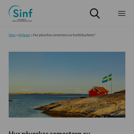
Hem
»
Nyheter
»
Hur påverkas semestern av korttidsarbete?
Hur påverkas semestern av