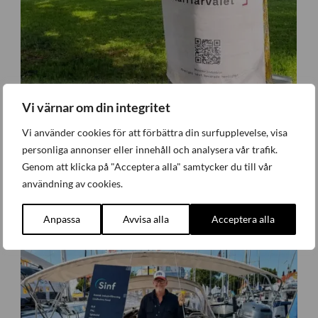
Vi värnar om din integritet
Vi använder cookies för att förbättra din surfupplevelse, visa
personliga annonser eller innehåll och analysera vår trafik.
Genom att klicka på "Acceptera alla" samtycker du till vår
Industriativet tog första steget i Almedalen
användning av cookies.
Företagande
,
Nyheter
Måndag 29 Juni 2026
Anpassa
Avvisa alla
Acceptera alla