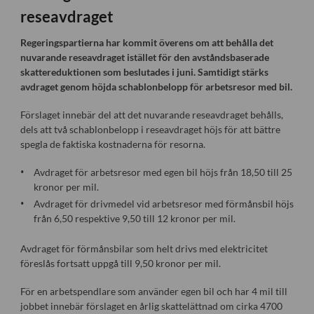
reseavdraget
Regeringspartierna har kommit överens om att behålla det
nuvarande reseavdraget istället för den avståndsbaserade
skattereduktionen som beslutades i juni. Samtidigt stärks
avdraget genom höjda schablonbelopp för arbetsresor med bil.
Förslaget innebär del att det nuvarande reseavdraget behålls,
dels att två schablonbelopp i reseavdraget höjs för att bättre
spegla de faktiska kostnaderna för resorna.
Avdraget för arbetsresor med egen bil höjs från 18,50 till 25
kronor per mil.
Avdraget för drivmedel vid arbetsresor med förmånsbil höjs
från 6,50 respektive 9,50 till 12 kronor per mil.
Avdraget för förmånsbilar som helt drivs med elektricitet
föreslås fortsatt uppgå till 9,50 kronor per mil.
För en arbetspendlare som använder egen bil och har 4 mil till
jobbet innebär förslaget en årlig skattelättnad om cirka 4700