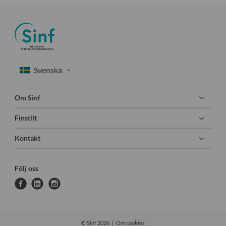
Om Sinf
Finstilt
Kontakt
Följ oss
f
l
i
a
i
n
c
n
s
e
k
t
© Sinf 2026
Om cookies