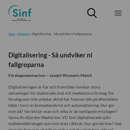
Hem
»
Nyheter
»
Digitalisering – Så undviker ni fallgroparna
Digitalisering - Så undviker ni
fallgroparna
Företagsseminarium – Lysekil Women’s Match
Digitaliseringen är här och framtiden innebär stora
utmaningar för etablerade små och medelstora företag. De
företag som inte arbetar aktivt här hamnar lätt på efterkälken
både i form av kompetensbrist och automatisering. Hur gör
man då? Var börjar man och vilka är de vanligaste misstagen?
Sanna Arnfjorden Wadström, VD Sinf, digitaliserade själv
mätteknikföretaget som hon drev i åtta år. Hur gjorde hon? Vad
missade hon som så många andra och hur kom hon vidare?