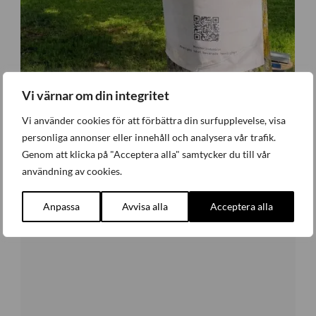
Vi värnar om din integritet
Vi använder cookies för att förbättra din surfupplevelse, visa
personliga annonser eller innehåll och analysera vår trafik.
Genom att klicka på "Acceptera alla" samtycker du till vår
Industriativet tog första steget i Almedalen
användning av cookies.
Företagande
,
Nyheter
Måndag 29 Juni 2026
Anpassa
Avvisa alla
Acceptera alla