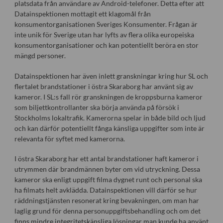
platsdata från användare av Android-telefoner. Detta efter att
Datainspektionen mottagit ett klagomål från
konsumentorganisationen Sveriges Konsumenter. Frågan är
inte unik för Sverige utan har lyfts av flera olika europeiska
konsumentorganisationer och kan potentiellt beröra en stor
mängd personer.
Datainspektionen har även inlett granskningar kring hur SL och
flertalet brandstationer i östra Skaraborg har använt sig av
kameror. I SL:s fall rör granskningen de kroppsburna kameror
som biljettkontrollanter ska börja använda på försök i
Stockholms lokaltrafik. Kamerorna spelar in både bild och ljud
och kan därför potentiellt fånga känsliga uppgifter som inte är
relevanta för syftet med kamerorna.
I östra Skaraborg har ett antal brandstationer haft kameror i
utrymmen där brandmännen byter om vid utryckning. Dessa
kameror ska enligt uppgift filma dygnet runt och personal ska
ha filmats helt avklädda. Datainspektionen vill därför se hur
räddningstjänsten resonerat kring bevakningen, om man har
laglig grund för denna personuppgiftsbehandling och om det
finns mindre integritetskänsliga lösningar man kunde ha använt