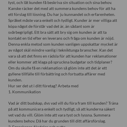
tyst, och låt kunden få beskriva sin situation och sina behov.
Kanske räcker det med att summera kundens behov för att ha
ett förslag till lösning. Du har ju kunnandet och erfarenheten.
Språket måste vara enkelt och tydligt. Kunder är mer villiga att
köpa något de förstår vad det är, än sådant som är
svårbegripligt. Ett bra sätt att bry sig om kunden är att ta
kontakt en tid efter en leverans och fråga om kunden är nöjd.
Denna enkla metod som kunden vanligen uppskattar mycket är
av något skäl mindre vanlig i tekniktunga branscher. Kan det
vara så att det finns en rädsla för att kunden har reklamationer
eller kommer att klaga på spruckna budgetar och tidplaner?
Om du skulle få en reklamation så glöm inte att det är ett
gyllene tillfälle till förbättring och fortsatta affärer med
kunden.
Hur ser det ut i ditt företag? Arbeta med
1. Kommunikation
Vad är ditt budskap, dvs vad vill du föra fram till kunden? Träna
på att kommunicera enkelt och tydligt, så att kunderna säkert
vet vad du vill. Glöm inte att vara tyst och lyssna. Summera
kundens behov. Då har du grunden till ditt affärsförslag.
2. Egenskaper, fördelar och nytta