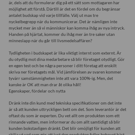
är, dels att du formulerar dig på ett sätt som mottagaren har
möjlighet att förstå. Därtill är det en fördel om du begränsar
antalet budskap vid varje tillfälle. Välj ut max tre
nyckelbegrepp när du kommunicerar. Det är nämligen inte
mycket mer än så vi människor kan komma ihåg av nya intryck.
Handen på hjärtat, kommer du ihåg mer än tre saker utan
minneslapp när du går till livsmedelsaffären?
Tydligheten i budskapet är lika viktigt internt som externt. Är
du otydlig mot dina medarbetare så blir företaget otydligt. Gör
en egen test och be några personer i ditt företag att enskilt
skriva ner företagets mål. Vid jämförelsen av svaren kommer
tyvärr samstämmigheten inte att vara 100%-ig. Men, det
kanske är OK att man drar åt olika håll!
Egenskaper, fördelar och nytta
Dränk inte din kund med tekniska specifikationer om det inte
är så att kunden uttryckligen bett om det. Som leverantör är det
oftast du som är experten. Du vet allt om produkten som ett
rinnande vatten, men informerar du om allt samtidigt så blir
kunden bokstavligen dränkt. Det blir omöjligt för kunden att
skilja ut vad som gör att just den produkten fyller behovet bäst.