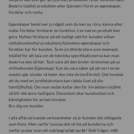
Beskriv istället produkten eller tjänsten i form av egenskaper,
fördelar och nytta.
Egenskaper beskriver ju något som du kan se, röra, känna eller
mäta. Fördelar förklarar en funktion, t ex vad en produkt kan
göra. Nyttan förklarar på ett tydligt sätt för kunden vilken
nytta(kundnytta) produktens/tjänstens egenskaper och
fördelar har för kunden. Ta en jordfelsbrytare som exempel.
Istället för att tala om de tekniska specifikationerna kan man
beskriva den så här: Tack vare att den bryter strömmen på xx
millisekunder(Egenskap). Kan du vara säker på att om t ex en
maskin går sönder så leder den inte ström(Fördel). Det innebär
att du med en jordfelsbrytare kan rädda livet på din
familj(Nytta). Om man sedan kallar den för livräddare istället
så blir det ännu tydligare. Dessutom ökar kundnyttan och
känsligheten för priset minskar.
Bry dig om kunden
I alla affärsdrivande verksamheter så är kunden det viktigaste
som finns. Men varför lyssnas det så lite på kunderna och
varför pratar man ett svårbegripligt språk? Ställ frågor. Håll