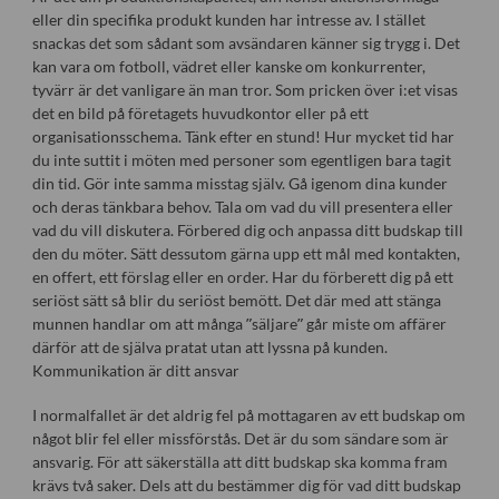
eller din specifika produkt kunden har intresse av. I stället
snackas det som sådant som avsändaren känner sig trygg i. Det
kan vara om fotboll, vädret eller kanske om konkurrenter,
tyvärr är det vanligare än man tror. Som pricken över i:et visas
det en bild på företagets huvudkontor eller på ett
organisationsschema. Tänk efter en stund! Hur mycket tid har
du inte suttit i möten med personer som egentligen bara tagit
din tid. Gör inte samma misstag själv. Gå igenom dina kunder
och deras tänkbara behov. Tala om vad du vill presentera eller
vad du vill diskutera. Förbered dig och anpassa ditt budskap till
den du möter. Sätt dessutom gärna upp ett mål med kontakten,
en offert, ett förslag eller en order. Har du förberett dig på ett
seriöst sätt så blir du seriöst bemött. Det där med att stänga
munnen handlar om att många ”säljare” går miste om affärer
därför att de själva pratat utan att lyssna på kunden.
Kommunikation är ditt ansvar
I normalfallet är det aldrig fel på mottagaren av ett budskap om
något blir fel eller missförstås. Det är du som sändare som är
ansvarig. För att säkerställa att ditt budskap ska komma fram
krävs två saker. Dels att du bestämmer dig för vad ditt budskap