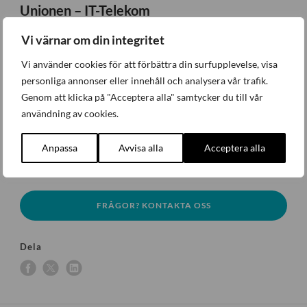
Unionen – IT-Telekom
Vi värnar om din integritet
Protokollet hittar du
här.
Vi använder cookies för att förbättra din surfupplevelse, visa
Övriga avtal med Unionen
personliga annonser eller innehåll och analysera vår trafik.
Genom att klicka på "Acceptera alla" samtycker du till vår
Dessa avtal förväntas bli klara inom de närmaste dagarna och
användning av cookies.
vi kommer med närmare information så snart avtalen är på
plats.
Anpassa
Avvisa alla
Acceptera alla
FRÅGOR? KONTAKTA OSS
Dela