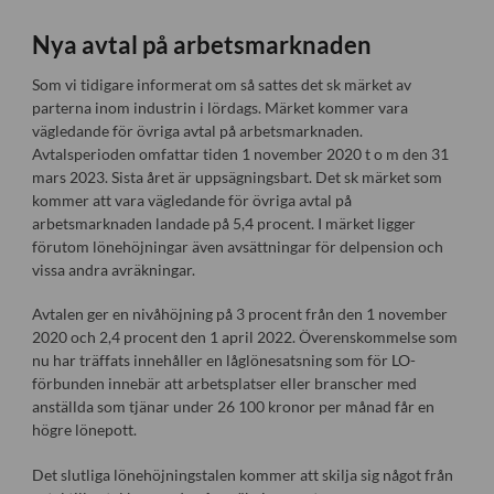
Nya avtal på arbetsmarknaden
Som vi tidigare informerat om så sattes det sk märket av
parterna inom industrin i lördags. Märket kommer vara
vägledande för övriga avtal på arbetsmarknaden.
Avtalsperioden omfattar tiden 1 november 2020 t o m den 31
mars 2023. Sista året är uppsägningsbart. Det sk märket som
kommer att vara vägledande för övriga avtal på
arbetsmarknaden landade på 5,4 procent. I märket ligger
förutom lönehöjningar även avsättningar för delpension och
vissa andra avräkningar.
Avtalen ger en nivåhöjning på 3 procent från den 1 november
2020 och 2,4 procent den 1 april 2022. Överenskommelse som
nu har träffats innehåller en låglönesatsning som för LO-
förbunden innebär att arbetsplatser eller branscher med
anställda som tjänar under 26 100 kronor per månad får en
högre lönepott.
Det slutliga lönehöjningstalen kommer att skilja sig något från