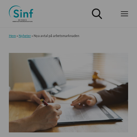
Hem
»
Nyheter
»
Nya avtal på arbetsmarknaden