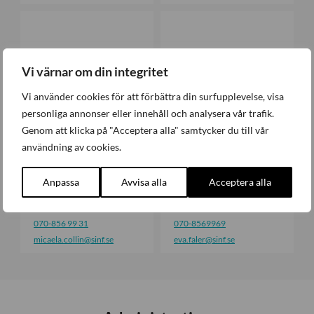
s
M
E
s
i
v
o
c
a
n
a
F
Vi värnar om din integritet
e
a
l
l
Vi använder cookies för att förbättra din surfupplevelse, visa
a
e
personliga annonser eller innehåll och analysera vår trafik.
C
r
Genom att klicka på "Acceptera alla" samtycker du till vår
o
användning av cookies.
l
l
i
Anpassa
Avvisa alla
Acceptera alla
Micaela Collin
Eva Faler
n
Vd-/juristassistent
Kommunikatör
070-856 99 31
070-8569969
micaela.collin
@sinf.se
eva.faler
@sinf.se