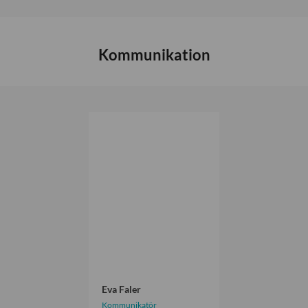
Kommunikation
E
v
a
F
a
l
e
r
Eva Faler
Kommunikatör