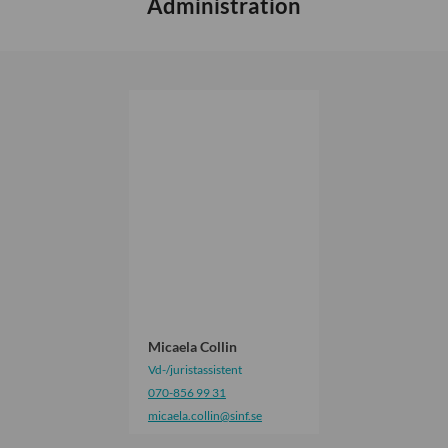
Administration
M
i
c
a
e
l
a
C
o
l
l
i
Micaela Collin
n
Vd-/juristassistent
070-856 99 31
micaela.collin
@sinf.se