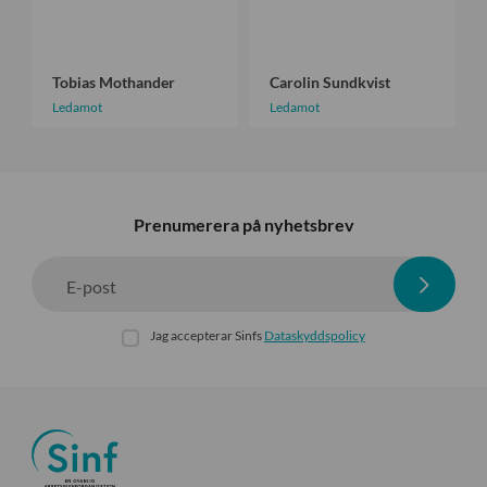
h
n
a
d
n
k
Tobias Mothander
Carolin Sundkvist
d
v
Ledamot
Ledamot
e
i
r
s
t
Prenumerera på nyhetsbrev
E-post
Jag accepterar Sinfs
Dataskyddspolicy