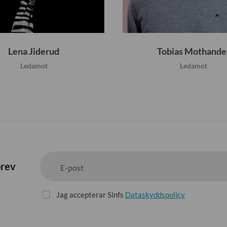
n
d
e
Lena Jiderud
Tobias Mothande
r
Ledamot
Ledamot
brev
E-post
Jag accepterar Sinfs
Dataskyddspolicy