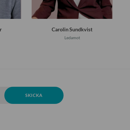
k
v
i
r
Carolin Sundkvist
s
Ledamot
t
SKICKA