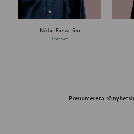
t
r
ö
Niclas Forsström
m
Ledamot
Prenumerera på nyhets