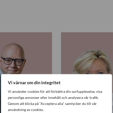
S
t
i
n
a
D
e
Vi värnar om din integritet
l
i
Vi använder cookies för att förbättra din surfupplevelse, visa
n
personliga annonser eller innehåll och analysera vår trafik.
Genom att klicka på "Acceptera alla" samtycker du till vår
användning av cookies.