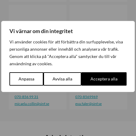
s
M
E
s
i
v
o
c
a
n
a
F
Vi värnar om din integritet
e
a
l
l
Vi använder cookies för att förbättra din surfupplevelse, visa
a
e
personliga annonser eller innehåll och analysera vår trafik.
C
r
Genom att klicka på "Acceptera alla" samtycker du till vår
o
användning av cookies.
l
l
i
Anpassa
Avvisa alla
Acceptera alla
Micaela Collin
Eva Faler
n
Vd-/juristassistent
Kommunikatör
070-856 99 31
070-8569969
micaela.collin
@sinf.se
eva.faler
@sinf.se