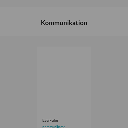
Kommunikation
E
v
a
F
a
l
e
r
Eva Faler
Kommunikatör