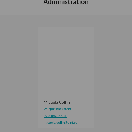
Administration
M
i
c
a
e
l
a
C
o
l
l
i
Micaela Collin
n
Vd-/juristassistent
070-856 99 31
micaela.collin
@sinf.se