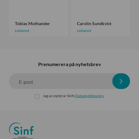
h
n
a
d
n
k
Tobias Mothander
Carolin Sundkvist
d
v
Ledamot
Ledamot
e
i
r
s
t
Prenumerera på nyhetsbrev
E-post
Jag accepterar Sinfs
Dataskyddspolicy