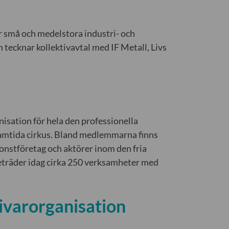
ör små och medelstora industri- och
h tecknar kollektivavtal med IF Metall, Livs
isation för hela den professionella
samtida cirkus. Bland medlemmarna finns
onstföretag och aktörer inom den fria
eträder idag cirka 250 verksamheter med
ivarorganisation