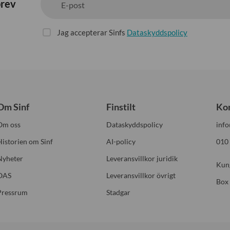
brev
E-post
Jag accepterar Sinfs
Dataskyddspolicy
Om Sinf
Finstilt
Ko
Om oss
Dataskyddspolicy
info
Historien om Sinf
AI-policy
010
Nyheter
Leveransvillkor juridik
Kun
OAS
Leveransvillkor övrigt
Box
Pressrum
Stadgar