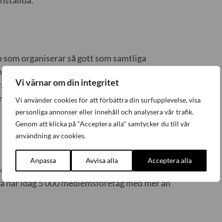
n som organiserar så gott som samtliga
 inom finansbranschen som finansbolag,
Vi värnar om din integritet
 branschfrågor samarbetar
ingen. Finansarbetsgivarna har idag 160
Vi använder cookies för att förbättra din surfupplevelse, visa
personliga annonser eller innehåll och analysera vår trafik.
Genom att klicka på "Acceptera alla" samtycker du till vår
användning av cookies.
Anpassa
Avvisa alla
Acceptera alla
rganisation och företrädare för arbetsgivare
mia har idag 5 000 medlemsföretag med mer än