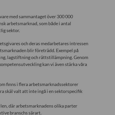
givare med sammantaget över 300 000
nsk arbetsmarknad, som både i antal
lig sektor.
rbetsgivares och deras medarbetares intressen
betsmarknaden blir företrädd. Exempel på
ng, lagstiftning och rättstillämpning. Genom
ompetensutveckling kan vi även stärka våra
som finns i flera arbetsmarknadssektorer
a skäl valt att inte ingå i en sektorspecifik
en, där arbetsmarknadens olika parter
ktive branschs särart.