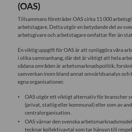
(OAS)
Tillsammans företräder OAS cirka 11 000 arbets
arbetstagare. Detta utgör en betydande del av sve
arbetsgivare och arbetstagare omfattar fler än stat
En viktig uppgift för OAS är att synliggöra våra a
i olika sammanhang, där det är viktigt att hela ar
sådana områden är arbetsmarknadspolitik, forskni
samverkan inom bland annat omvärldsanalys och k
egna organisationer.
OAS utgör ett viktigt alternativ för branscher 
(privat, statlig eller kommunal) eller som av andr
centralorganisation.
OAS värnar den svenska arbetsmarknadsmodell
tecknar kollektivavtal som tar hänsyn till respe