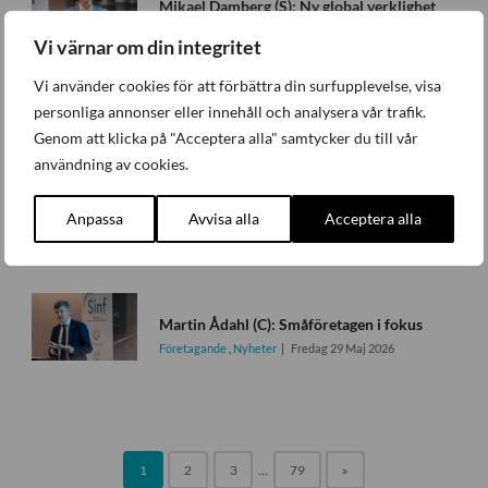
Mikael Damberg (S): Ny global verklighet
Företagande
,
Nyheter
Fredag 29 Maj 2026
Vi värnar om din integritet
Vi använder cookies för att förbättra din surfupplevelse, visa
personliga annonser eller innehåll och analysera vår trafik.
Tobias Andersson (SD): Energipolitik och reformtempo i fokus
Genom att klicka på "Acceptera alla" samtycker du till vår
Företagande
,
Nyheter
Fredag 29 Maj 2026
användning av cookies.
Benjamin Dousa (M): En ny global verklighet ställer krav
Anpassa
Avvisa alla
Acceptera alla
Företagande
,
Nyheter
Fredag 29 Maj 2026
Martin Ådahl (C): Småföretagen i fokus
Företagande
,
Nyheter
Fredag 29 Maj 2026
1
2
3
…
79
»