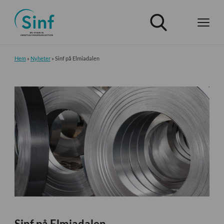
Hem
»
Nyheter
»
Sinf på Elmiadalen
Sinf på Elmiadalen