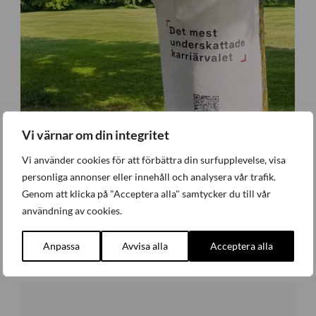
Vi värnar om din integritet
Vi använder cookies för att förbättra din surfupplevelse, visa
personliga annonser eller innehåll och analysera vår trafik.
Genom att klicka på "Acceptera alla" samtycker du till vår
användning av cookies.
Industriativet tog första steget i Almedalen
Anpassa
Avvisa alla
Acceptera alla
Företagande
,
Nyheter
Måndag 29 Juni 2026