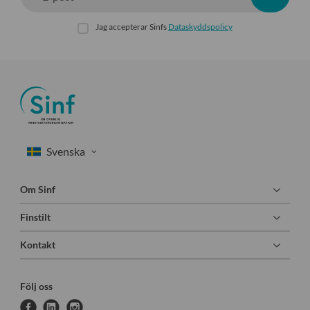
Jag accepterar Sinfs
Dataskyddspolicy
Om Sinf
Finstilt
Kontakt
Följ oss