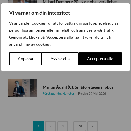
Mikael Damberg (S): Ny global verklighet
Företagande
,
Nyheter
Fredag 29 Maj 2026
Vi värnar om din integritet
Vi använder cookies för att förbättra din surfupplevelse, visa
personliga annonser eller innehåll och analysera vår trafik.
Tobias Andersson (SD): Energipolitik och reformtempo i fokus
Genom att klicka på "Acceptera alla" samtycker du till vår
Företagande
,
Nyheter
Fredag 29 Maj 2026
användning av cookies.
Benjamin Dousa (M): En ny global verklighet ställer krav
Anpassa
Avvisa alla
Acceptera alla
Företagande
,
Nyheter
Fredag 29 Maj 2026
Martin Ådahl (C): Småföretagen i fokus
Företagande
,
Nyheter
Fredag 29 Maj 2026
1
2
3
…
79
»