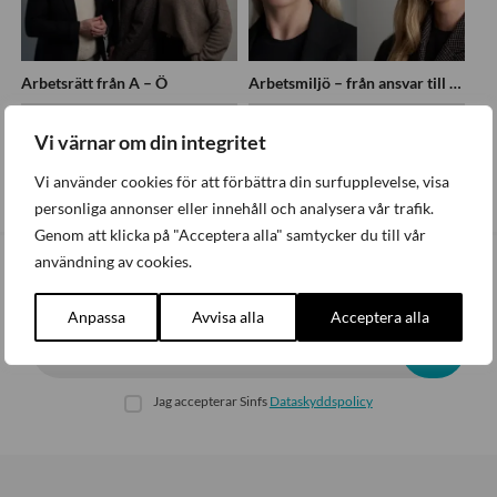
Arbetsrätt från A – Ö
Arbetsmiljö – från ansvar till praktisk handling
Arbetsrätt
,
Webbinarium
Arbetsmiljö
,
Webbinarium
Vi värnar om din integritet
Digital utbildning
Digital utbildning
Vi använder cookies för att förbättra din surfupplevelse, visa
personliga annonser eller innehåll och analysera vår trafik.
Genom att klicka på "Acceptera alla" samtycker du till vår
användning av cookies.
Prenumerera på nyhetsbrev
Anpassa
Avvisa alla
Acceptera alla
E-post
Jag accepterar Sinfs
Dataskyddspolicy