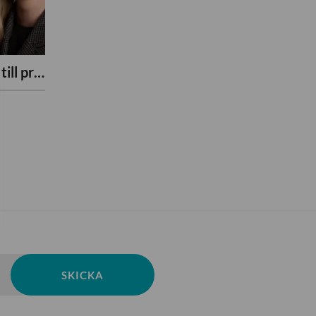
Arbetsmiljö – från ansvar till praktisk handling
SKICKA