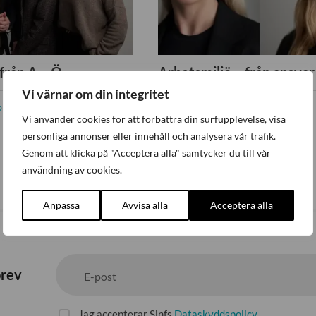
från A – Ö
Vi värnar om din integritet
binarium
Digital utbildning
Arbetsmiljö
,
Webbinarium
Vi använder cookies för att förbättra din surfupplevelse, visa
Digital utbildning
personliga annonser eller innehåll och analysera vår trafik.
Genom att klicka på "Acceptera alla" samtycker du till vår
användning av cookies.
Anpassa
Avvisa alla
Acceptera alla
brev
E-post
Jag accepterar Sinfs
Dataskyddspolicy