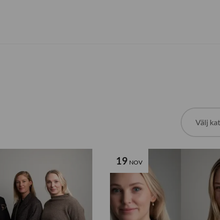
19
NOV