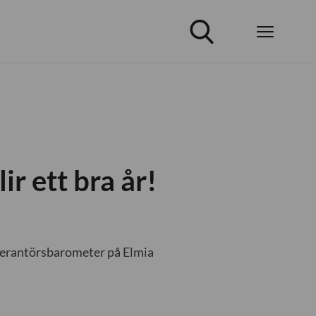
r ett bra år!
everantörsbarometer på Elmia
.