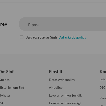
brev
E-post
Jag accepterar Sinfs
Dataskyddspolicy
Om Sinf
Finstilt
Ko
Om oss
Dataskyddspolicy
info
Historien om Sinf
AI-policy
010
Nyheter
Leveransvillkor juridik
Kun
OAS
Leveransvillkor övrigt
Box