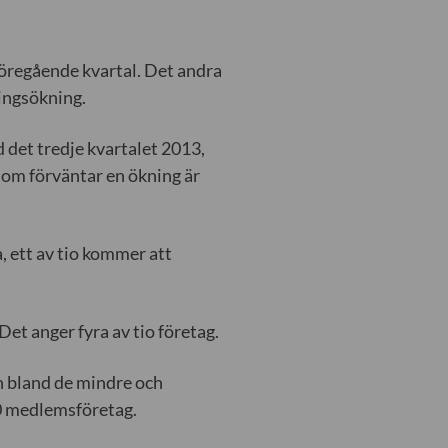
öregående kvartal. Det andra
ningsökning.
 det tredje kvartalet 2013,
 som förväntar en ökning är
a, ett av tio kommer att
Det anger fyra av tio företag.
n bland de mindre och
00 medlemsföretag.