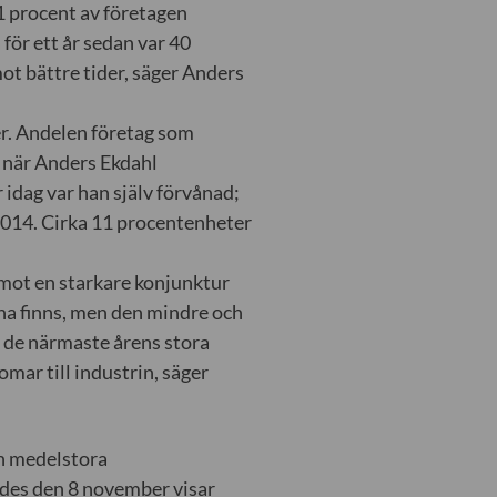
1 procent av företagen
för ett år sedan var 40
mot bättre tider, säger Anders
er. Andelen företag som
h när Anders Ekdahl
dag var han själv förvånad;
2014. Cirka 11 procentenheter
 mot en starkare konjunktur
a finns, men den mindre och
 de närmaste årens stora
mar till industrin, säger
h medelstora
ades den 8 november visar