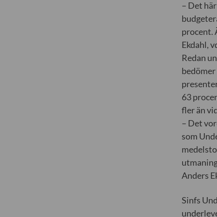
– Det här
budgetera
procent. 
Ekdahl, vd
Redan und
bedömer a
presenter
63 procen
fler än vi
– Det vor
som Unde
medelstor
utmaninga
Anders Ek
Sinfs Un
underleve