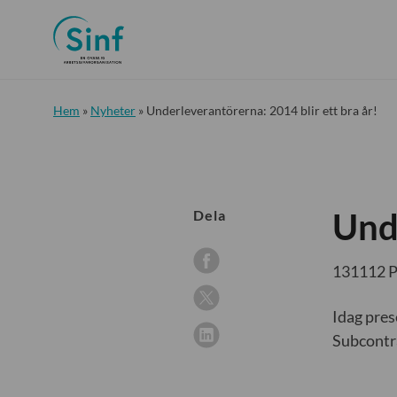
Hem
»
Nyheter
»
Underleverantörerna: 2014 blir ett bra år!
Unde
Dela
131112 
Idag pres
Subcontra