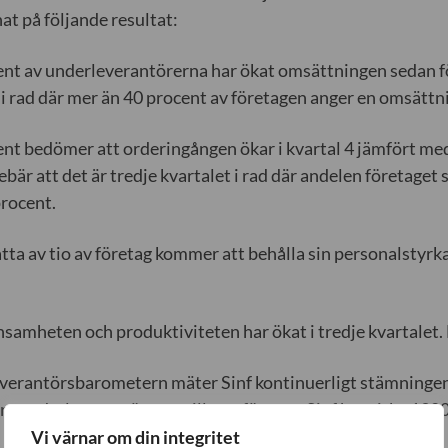
at på följande resultat:
ent av underleverantörerna har ökat omsättningen sedan f
 i rad där mer än 40 procent av företagen anger en omsätt
ent bedömer att orderingången ökar i kvartal 4 jämfört med
nebär att det är tredje kvartalet i rad där andelen företaget
procent.
 åtta av tio av företag kommer att behålla sin personalstyrk
nsamheten och produktiviteten har ökat i tredje kvartalet. 
everantörsbarometern mäter Sinf kontinuerligt stämninge
a underleverantörerna till storföretag. Sinf har cirka 13
Vi värnar om din integritet