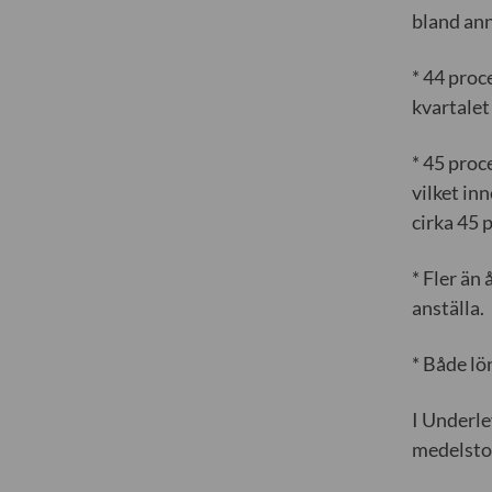
bland ann
* 44 proc
kvartalet
* 45 proc
vilket in
cirka 45 
* Fler än
anställa.
* Både lö
I Underl
medelstor