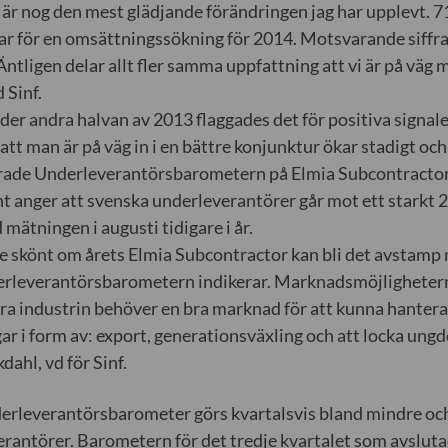
 är nog den mest glädjande förändringen jag har upplevt. 7
r för en omsättningssökning för 2014. Motsvarande siffra 
Äntligen delar allt fler samma uppfattning att vi är på väg 
 Sinf.
er andra halvan av 2013 flaggades det för positiva signal
tt man är på väg in i en bättre konjunktur ökar stadigt oc
ade Underleverantörsbarometern på Elmia Subcontractor i
t anger att svenska underleverantörer går mot ett starkt 
d mätningen i augusti tidigare i år.
e skönt om årets Elmia Subcontractor kan bli det avstamp
rleverantörsbarometern indikerar. Marknadsmöjlighetern
a industrin behöver en bra marknad för att kunna hantera
r i form av: export, generationsväxling och att locka ungdo
dahl, vd för Sinf.
derleverantörsbarometer görs kvartalsvis bland mindre oc
rantörer. Barometern för det tredje kvartalet som avslut