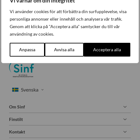
Vi värnar om din integritet
Prenumerera på nyhetsbrev
Vi använder cookies för att förbättra din surfupplevelse, visa
personliga annonser eller innehåll och analysera vår trafik.
E-post
Genom att klicka på "Acceptera alla" samtycker du till vår
Jag accepterar Sinfs
Dataskyddspolicy
användning av cookies.
Anpassa
Avvisa alla
Acceptera alla
Om Sinf
Finstilt
Kontakt